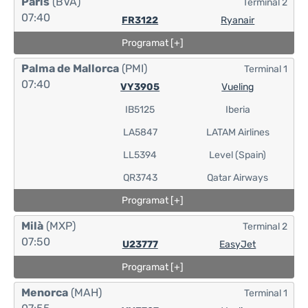
París
(BVA)
Terminal 2
07:40
FR3122
Ryanair
Programat [+]
Palma de Mallorca
(PMI)
Terminal 1
07:40
VY3905
Vueling
IB5125
Iberia
LA5847
LATAM Airlines
LL5394
Level (Spain)
QR3743
Qatar Airways
Programat [+]
Milà
(MXP)
Terminal 2
07:50
U23777
EasyJet
Programat [+]
Menorca
(MAH)
Terminal 1