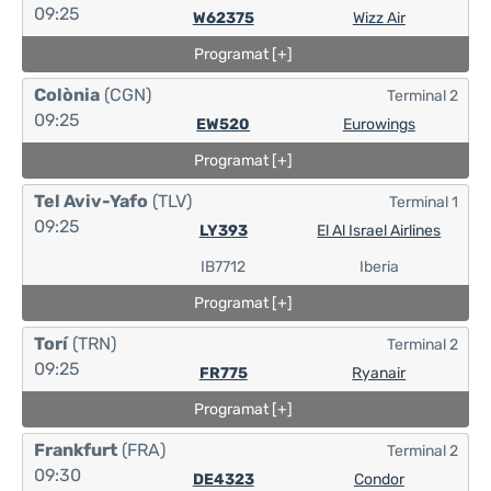
09:25
W62375
Wizz Air
Programat [+]
Colònia
(CGN)
Terminal 2
09:25
EW520
Eurowings
Programat [+]
Tel Aviv-Yafo
(TLV)
Terminal 1
09:25
LY393
El Al Israel Airlines
IB7712
Iberia
Programat [+]
Torí
(TRN)
Terminal 2
09:25
FR775
Ryanair
Programat [+]
Frankfurt
(FRA)
Terminal 2
09:30
DE4323
Condor