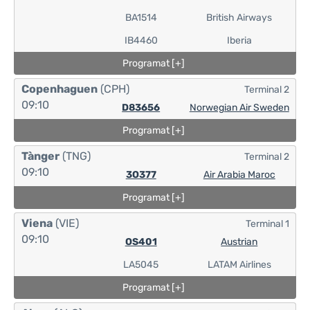
BA1514
British Airways
IB4460
Iberia
Programat [+]
Copenhaguen
(CPH)
Terminal 2
09:10
D83656
Norwegian Air Sweden
Programat [+]
Tànger
(TNG)
Terminal 2
09:10
3O377
Air Arabia Maroc
Programat [+]
Viena
(VIE)
Terminal 1
09:10
OS401
Austrian
LA5045
LATAM Airlines
Programat [+]