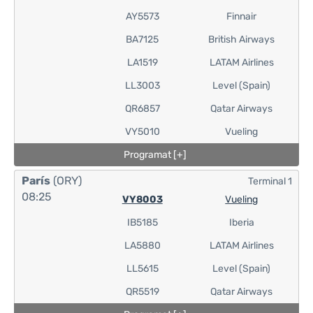
AY5573
Finnair
BA7125
British Airways
LA1519
LATAM Airlines
LL3003
Level (Spain)
QR6857
Qatar Airways
VY5010
Vueling
Programat [+]
París
(ORY)
Terminal 1
08:25
VY8003
Vueling
IB5185
Iberia
LA5880
LATAM Airlines
LL5615
Level (Spain)
QR5519
Qatar Airways