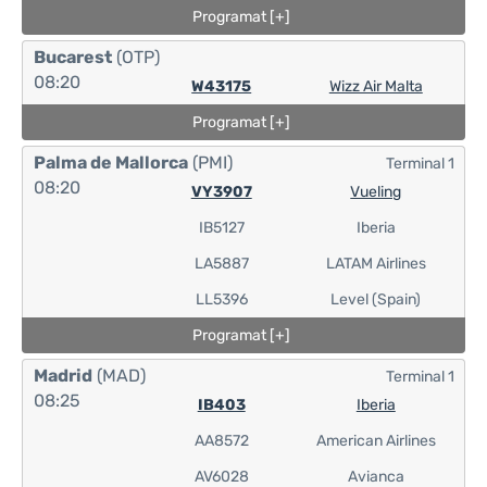
Programat [+]
Bucarest
(OTP)
08:20
W43175
Wizz Air Malta
Programat [+]
Palma de Mallorca
(PMI)
Terminal 1
08:20
VY3907
Vueling
IB5127
Iberia
LA5887
LATAM Airlines
LL5396
Level (Spain)
Programat [+]
Madrid
(MAD)
Terminal 1
08:25
IB403
Iberia
AA8572
American Airlines
AV6028
Avianca