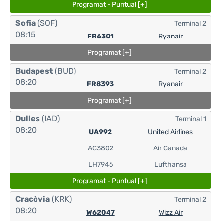
Programat - Puntual [+]
Sofia
(SOF)
Terminal 2
08:15
FR6301
Ryanair
Programat [+]
Budapest
(BUD)
Terminal 2
08:20
FR8393
Ryanair
Programat [+]
Dulles
(IAD)
Terminal 1
08:20
UA992
United Airlines
AC3802
Air Canada
LH7946
Lufthansa
Programat - Puntual [+]
Cracòvia
(KRK)
Terminal 2
08:20
W62047
Wizz Air