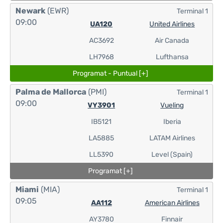
Newark
(EWR)
Terminal 1
09:00
UA120
United Airlines
AC3692
Air Canada
LH7968
Lufthansa
Programat - Puntual [+]
Palma de Mallorca
(PMI)
Terminal 1
09:00
VY3901
Vueling
IB5121
Iberia
LA5885
LATAM Airlines
LL5390
Level (Spain)
Programat [+]
Miami
(MIA)
Terminal 1
09:05
AA112
American Airlines
AY3780
Finnair