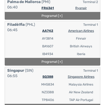
Palma de Mallorca
(PMI)
Terminal 2
06:40
FR6361
Ryanair
Programat [+]
Filadèlfia
(PHL)
Terminal 1
06:45
AA742
American Airlines
AY3814
Finnair
BA1607
British Airways
IB4934
Iberia
Programat [+]
Singapur
(SIN)
Terminal 1
06:55
SQ388
Singapore Airlines
MH5834
Malaysia Airlines
NZ3388
Air New Zealand
TP8406
TAP Air Portugal