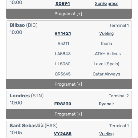
10:00
XQ894
SunExpress
Programat [+]
Bilbao
(BIO)
Terminal 1
10:00
VY1421
Vueling
IB5311
Iberia
LA5843
LATAM Airlines
LL5060
Level (Spain)
QR3645
Qatar Airways
Programat [+]
Londres
(STN)
Terminal 2
10:00
FR8230
Ryanair
Programat [+]
Sant Sebastià
(EAS)
Terminal 1
10:05
VY2485
Vueling