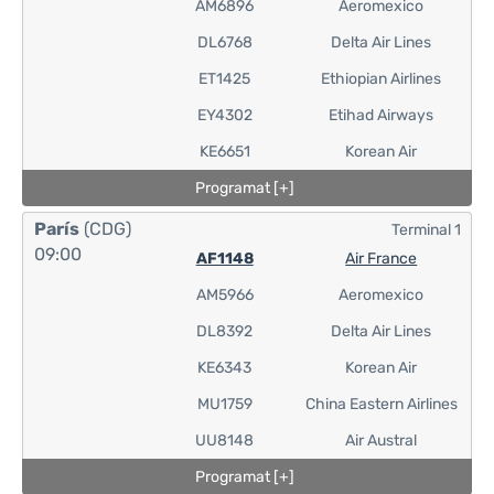
AM6896
Aeromexico
DL6768
Delta Air Lines
ET1425
Ethiopian Airlines
EY4302
Etihad Airways
KE6651
Korean Air
Programat [+]
París
(CDG)
Terminal 1
09:00
AF1148
Air France
AM5966
Aeromexico
DL8392
Delta Air Lines
KE6343
Korean Air
MU1759
China Eastern Airlines
UU8148
Air Austral
Programat [+]