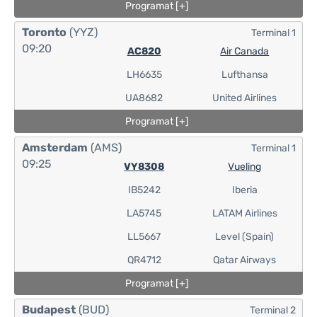
Programat [+]
Toronto
(YYZ)
Terminal 1
09:20
AC820
Air Canada
LH6635
Lufthansa
UA8682
United Airlines
Programat [+]
Amsterdam
(AMS)
Terminal 1
09:25
VY8308
Vueling
IB5242
Iberia
LA5745
LATAM Airlines
LL5667
Level (Spain)
QR4712
Qatar Airways
Programat [+]
Budapest
(BUD)
Terminal 2