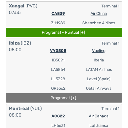
Xangai
(PVG)
Terminal 1
07:55
CA839
Air China
ZH1989
Shenzhen Airlines
Programat - Puntual [+]
Ibiza
(IBZ)
Terminal 1
08:00
VY3505
Vueling
IB5091
Iberia
LA5864
LATAM Airlines
LL5328
Level (Spain)
QR3562
Qatar Airways
Programat [+]
Montreal
(YUL)
Terminal 1
08:00
AC822
Air Canada
LH6631
Lufthansa