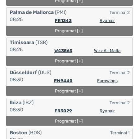
Programat [+]
Palma de Mallorca
(PMI)
Terminal 2
08:25
FR1343
Ryanair
Programat [+]
Timisoara
(TSR)
08:25
W43563
Wizz Air Malta
Programat [+]
Düsseldorf
(DUS)
Terminal 2
08:30
EW9440
Eurowings
Programat [+]
Ibiza
(IBZ)
Terminal 2
08:30
FR3029
Ryanair
Programat [+]
Boston
(BOS)
Terminal 1