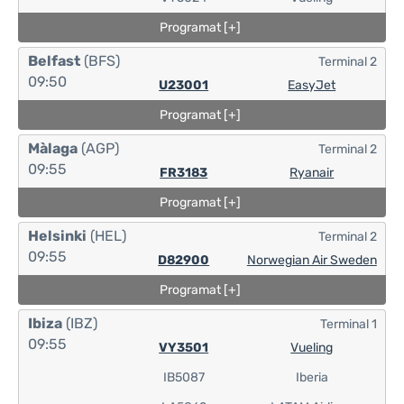
Programat [+]
Belfast
(BFS)
Terminal 2
09:50
U23001
EasyJet
Programat [+]
Màlaga
(AGP)
Terminal 2
09:55
FR3183
Ryanair
Programat [+]
Helsinki
(HEL)
Terminal 2
09:55
D82900
Norwegian Air Sweden
Programat [+]
Ibiza
(IBZ)
Terminal 1
09:55
VY3501
Vueling
IB5087
Iberia