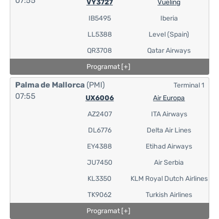
07:55
VY3727
Vueling
IB5495
Iberia
LL5388
Level (Spain)
QR3708
Qatar Airways
Programat [+]
Palma de Mallorca
(PMI)
Terminal 1
07:55
UX6006
Air Europa
AZ2407
ITA Airways
DL6776
Delta Air Lines
EY4388
Etihad Airways
JU7450
Air Serbia
KL3350
KLM Royal Dutch Airlines
TK9062
Turkish Airlines
Programat [+]