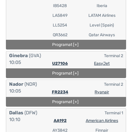
IB5428
Iberia
LA5849
LATAM Airlines
LL5254
Level (Spain)
QR3662
Qatar Airways
Programat [+]
Ginebra
(GVA)
Terminal 2
10:05
U27106
EasyJet
Programat [+]
Nador
(NDR)
Terminal 2
10:05
FR2234
Ryanair
Programat [+]
Dallas
(DFW)
Terminal 1
10:10
AA192
American Airlines
AY3842
Finnair