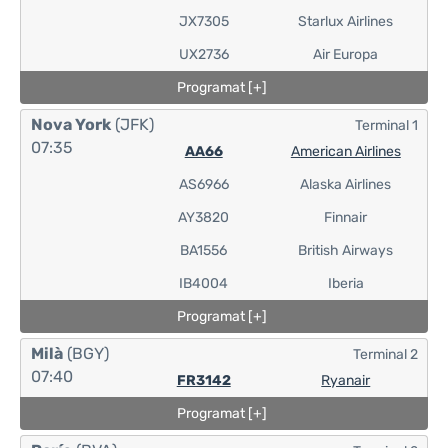
JX7305
Starlux Airlines
UX2736
Air Europa
Programat [+]
Nova York
(JFK)
Terminal 1
07:35
AA66
American Airlines
AS6966
Alaska Airlines
AY3820
Finnair
BA1556
British Airways
IB4004
Iberia
Programat [+]
Milà
(BGY)
Terminal 2
07:40
FR3142
Ryanair
Programat [+]