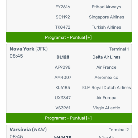
EY2616
Etihad Airways
SQ1192
Singapore Airlines
TK8472
Turkish Airlines
Programat - Puntual [+]
Nova York
(JFK)
Terminal 1
08:45
DL128
Delta Air Lines
AF9098
Air France
AM4007
Aeromexico
KL6185
KLM Royal Dutch Airlines
UX3347
Air Europa
VS3961
Virgin Atlantic
Programat - Puntual [+]
Varsòvia
(WAW)
Terminal 2
08:45
W61475
Wizz Air