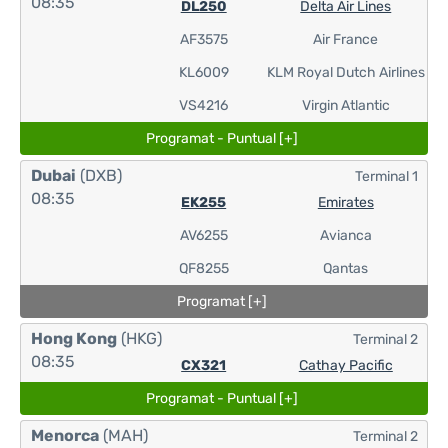
08:35
DL250
Delta Air Lines
AF3575
Air France
KL6009
KLM Royal Dutch Airlines
VS4216
Virgin Atlantic
Programat - Puntual [+]
Dubai
(DXB)
Terminal 1
08:35
EK255
Emirates
AV6255
Avianca
QF8255
Qantas
Programat [+]
Hong Kong
(HKG)
Terminal 2
08:35
CX321
Cathay Pacific
Programat - Puntual [+]
Menorca
(MAH)
Terminal 2