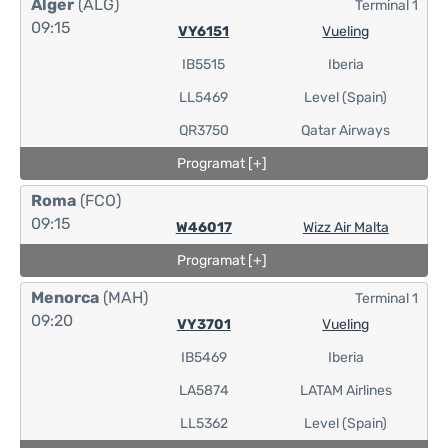
Alger
(ALG)
Terminal 1
09:15
VY6151
Vueling
IB5515
Iberia
LL5469
Level (Spain)
QR3750
Qatar Airways
Programat [+]
Roma
(FCO)
09:15
W46017
Wizz Air Malta
Programat [+]
Menorca
(MAH)
Terminal 1
09:20
VY3701
Vueling
IB5469
Iberia
LA5874
LATAM Airlines
LL5362
Level (Spain)