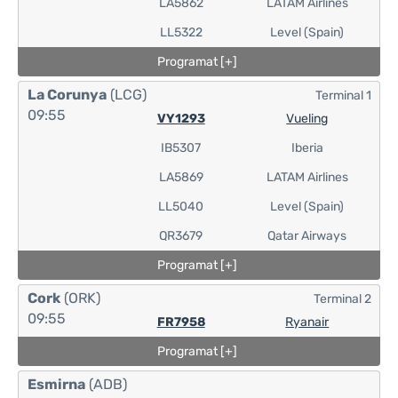
LA5862
LATAM Airlines
LL5322
Level (Spain)
Programat [+]
La Corunya
(LCG)
Terminal 1
09:55
VY1293
Vueling
IB5307
Iberia
LA5869
LATAM Airlines
LL5040
Level (Spain)
QR3679
Qatar Airways
Programat [+]
Cork
(ORK)
Terminal 2
09:55
FR7958
Ryanair
Programat [+]
Esmirna
(ADB)