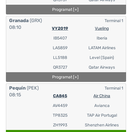
Programat [+]
Granada
(GRX)
Terminal 1
08:10
VY2019
Vueling
IB5407
Iberia
LA5859
LATAM Airlines
LL5188
Level (Spain)
QR3727
Qatar Airways
Programat [+]
Pequín
(PEK)
Terminal 1
08:15
CA845
Air China
AV4459
Avianca
TP8325
TAP Air Portugal
ZH1993
Shenzhen Airlines