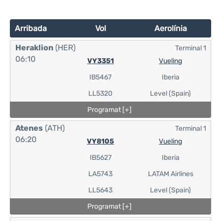
Arribada
Vol
Aerolínia
Heraklion
(HER)
Terminal 1
06:10
VY3351
Vueling
IB5467
Iberia
LL5320
Level (Spain)
Programat [+]
Atenes
(ATH)
Terminal 1
06:20
VY8105
Vueling
IB5627
Iberia
LA5743
LATAM Airlines
LL5643
Level (Spain)
Programat [+]