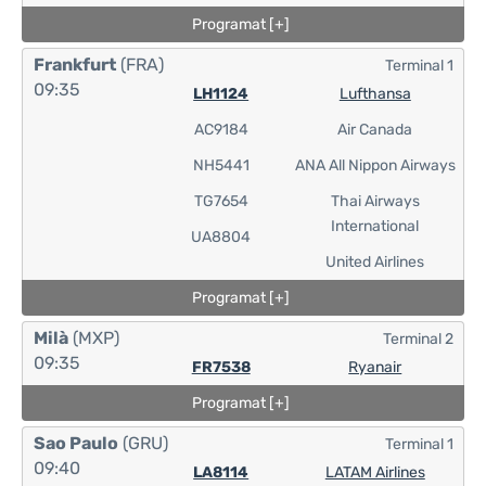
Programat [+]
Frankfurt
(FRA)
Terminal 1
09:35
LH1124
Lufthansa
AC9184
Air Canada
NH5441
ANA All Nippon Airways
TG7654
Thai Airways
International
UA8804
United Airlines
Programat [+]
Milà
(MXP)
Terminal 2
09:35
FR7538
Ryanair
Programat [+]
Sao Paulo
(GRU)
Terminal 1
09:40
LA8114
LATAM Airlines