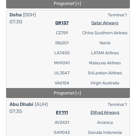
Programat [+]
Doha
(DOH)
Terminal 1
07:30
QR137
Qatar Airways
CZ759
China Southern Airlines
IB6201
Iberia
LA7405
LATAM Airlines
MH9241
Malaysia Airlines
UL3547
SriLankan Airlines
VA6154
Virgin Australia
Programat [+]
Abu Dhabi
(AUH)
Terminal 1
07:35
EY111
Etihad Airways
AV2421
Avianca
GA9042
Garuda Indonesia