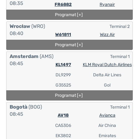
08:35
FR6882
Ryanair
Programat [+]
Wrocław
(WRO)
Terminal 2
08:40
W61811
Wizz Air
Programat [+]
Amsterdam
(AMS)
Terminal 1
08:45
KL1497
KLM Royal Dutch Airlines
DL9299
Delta Air Lines
G35525
Gol
Programat [+]
Bogotà
(BOG)
Terminal 1
08:45
AV18
Avianca
CA5306
Air China
EK3802
Emirates