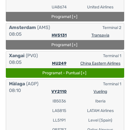
UA8674
United Airlines
Programat [+]
Amsterdam
(AMS)
Terminal 2
08:05
HV5131
Transavia
Programat [+]
Xangai
(PVG)
Terminal 1
08:05
MU249
China Eastern Airlines
Programat - Puntual [+]
Màlaga
(AGP)
Terminal 1
08:10
VY2110
Vueling
IB5036
Iberia
LA5815
LATAM Airlines
LL5191
Level (Spain)
QR3757
Qatar Airways