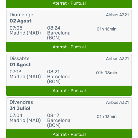
Aterrat - Puntual
Diumenge
Airbus A321
02 Agost
07:08
08:24
01h 16min
Madrid (MAD)
Barcelona
(BCN)
Aterrat - Puntual
Dissabte
Airbus A321
01 Agost
07:13
08:21
01h 08min
Madrid (MAD)
Barcelona
(BCN)
Aterrat - Puntual
Divendres
Airbus A321
31 Juliol
07:04
08:17
01h 13min
Madrid (MAD)
Barcelona
(BCN)
Aterrat - Puntual