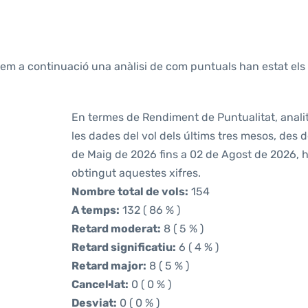
tem a continuació una anàlisi de com puntuals han estat els 
En termes de Rendiment de Puntualitat, anali
les dades del vol dels últims tres mesos, des 
de Maig de 2026 fins a 02 de Agost de 2026,
obtingut aquestes xifres.
Nombre total de vols:
154
A temps:
132 ( 86 % )
Retard moderat:
8 ( 5 % )
Retard significatiu:
6 ( 4 % )
Retard major:
8 ( 5 % )
Cancel·lat:
0 ( 0 % )
Desviat:
0 ( 0 % )