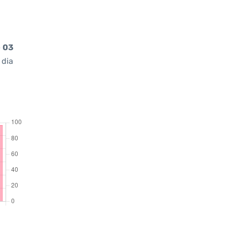
e
03
 dia