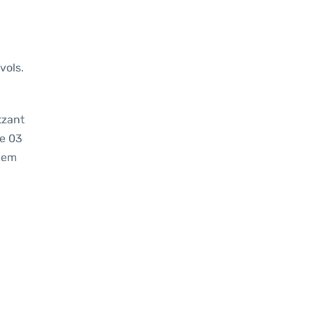
vols.
tzant
de 03
 hem