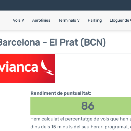
Vols
∨
Aerolínies
Terminals
∨
Parking
Lloguer de
arcelona - El Prat (BCN)
Rendiment de puntualitat:
86
Hem calculat el percentatge de vols que han a
dins dels 15 minuts del seu horari programat, 