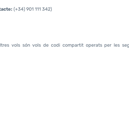
acte:
(+34) 901 111 342)
ltres vols són vols de codi compartit operats per les se