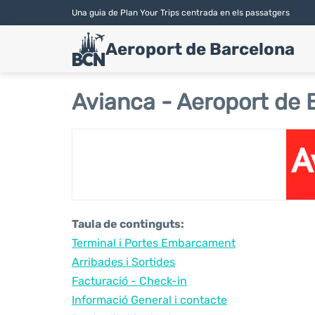
Una guia de Plan Your Trips centrada en els passatgers
Aeroport de Barcelona
Avianca - Aeroport de B
Taula de continguts:
Terminal i Portes Embarcament
Arribades i Sortides
Facturació - Check-in
Informació General i contacte