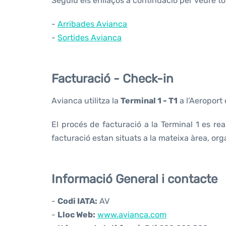
Seguiu els enllaços a continuació per veure t
-
Arribades Avianca
-
Sortides Avianca
Facturació - Check-in
Avianca utilitza la
Terminal 1 - T1
a l'Aeroport
El procés de facturació a la Terminal 1 es reali
facturació estan situats a la mateixa àrea, organ
Informació General i contacte
-
Codi IATA:
AV
-
Lloc Web:
www.avianca.com