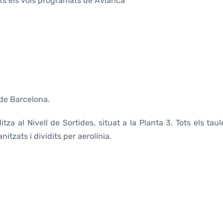
ots els vols programats de Avianca
 de Barcelona.
tza al Nivell de Sortides, situat a la Planta 3. Tots els taul
itzats i dividits per aerolínia.