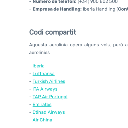
-
Número de telèfon:
(+34) 900 802 500
-
Empresa de Handling:
Iberia Handling (
Cont
Codi compartit
Aquesta aerolínia opera alguns vols, però a
aerolínies
-
Iberia
-
Lufthansa
-
Turkish Airlines
-
ITA Airways
-
TAP Air Portugal
-
Emirates
-
Etihad Airways
-
Air China