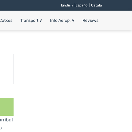
English
|
Español
| Català
 Cotxes
Transport
∨
Info Aerop.
∨
Reviews
rribat
o