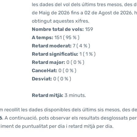
les dades del vol dels últims tres mesos, des 
de Maig de 2026 fins a 02 de Agost de 2026,
obtingut aquestes xifres.
Nombre total de vols:
159
A temps:
151 ( 95 % )
Retard moderat:
7 ( 4 % )
Retard significatiu:
1 ( 1 % )
Retard major:
0 ( 0 % )
Cancel·lat:
0 ( 0 % )
Desviat:
0 ( 0 % )
Retard mitjà:
3 minuts.
m recollit les dades disponibles dels últims sis mesos, des d
6
. A continuació, pots observar els resultats desglossats per
ment de puntualitat per dia i retard mitjà per dia.