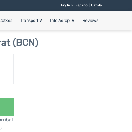
English
|
Español
| Català
 Cotxes
Transport
∨
Info Aerop.
∨
Reviews
rat (BCN)
rribat
o