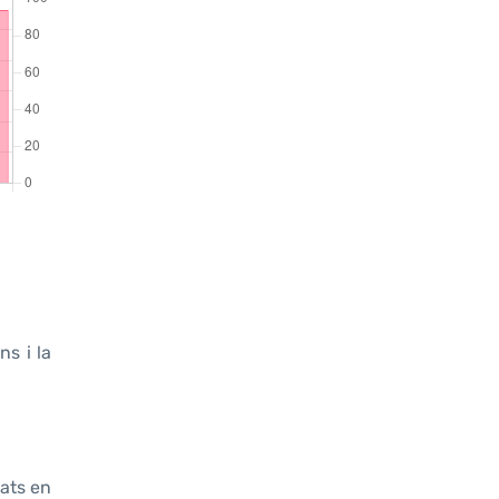
ns i la
rats en