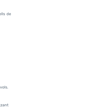
ells de
vols.
tzant