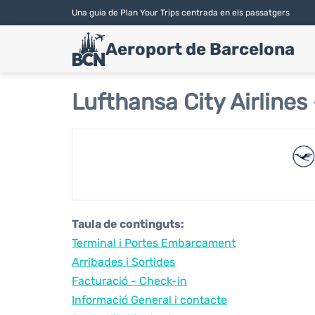
Una guia de Plan Your Trips centrada en els passatgers
Aeroport de Barcelona
Lufthansa City Airlines
Taula de continguts:
Terminal i Portes Embarcament
Arribades i Sortides
Facturació - Check-in
Informació General i contacte