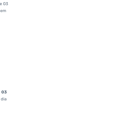
de 03
 hem
e
03
 dia