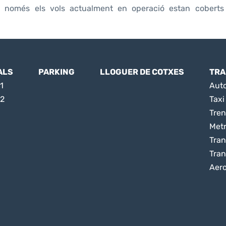
e només els vols actualment en operació estan coberts
ALS
PARKING
LLOGUER DE COTXES
TRA
1
Aut
 2
Taxi
Tren
Met
Tran
Tran
Aer