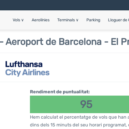
Vols
∨
Aerolínies
Terminals
∨
Parking
Lloguer de
 - Aeroport de Barcelona - El P
Rendiment de puntualitat:
95
Hem calculat el percentatge de vols que han a
dins dels 15 minuts del seu horari programat, 