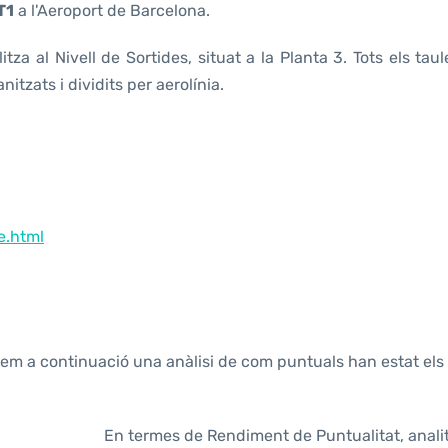
T1
a l'Aeroport de Barcelona.
tza al Nivell de Sortides, situat a la Planta 3. Tots els taul
itzats i dividits per aerolínia.
e.html
tem a continuació una anàlisi de com puntuals han estat els 
En termes de Rendiment de Puntualitat, anali