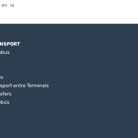
 en la
NSPORT
obus
ro
sport entre Terminals
sfers
obús