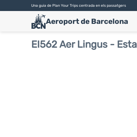
Una guia de Plan Your Trips centrada en els passatgers
Aeroport de Barcelona
EI562 Aer Lingus - Esta