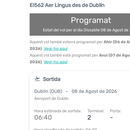
EI562 Aer Lingus des de Dublín
Programat
Estat del vol per al dia Dissabte 08 de Agost de
Aquest vol també estava programat per
Ahir (06 de 
2026)
.
Vegi-ho aquí
Aquest vol també està programat per
Avui (07 de Ago
2026)
.
Vegi-ho aquí
Sortida
Dublín (DUB)
08 de Agost de 2026
Aeroport de Dublín
Hora estimada de sortida:
Terminal:
Porta:
06:40
2
-
Hora planificada de sortida: 06:40