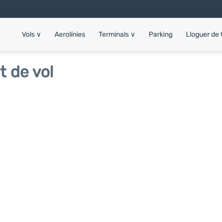
Vols
∨
Aerolínies
Terminals
∨
Parking
Lloguer de
t de vol