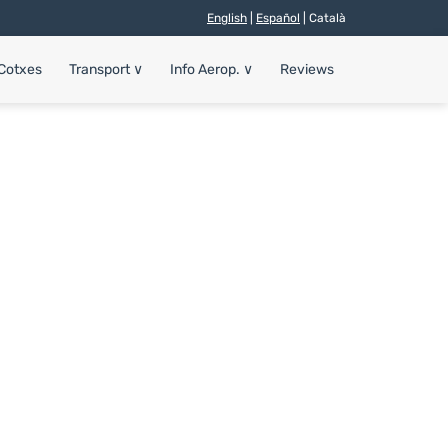
English
|
Español
| Català
 Cotxes
Transport
∨
Info Aerop.
∨
Reviews