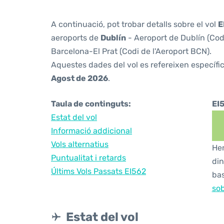
A continuació, pot trobar detalls sobre el vol
E
aeroports de
Dublín
- Aeroport de Dublín (Codi
Barcelona-El Prat (Codi de l'Aeroport BCN).
Aquestes dades del vol es refereixen específic
Agost de 2026
.
Taula de continguts:
EI
Estat del vol
Informació addicional
Vols alternatius
Hem
Puntualitat i retards
din
Últims Vols Passats EI562
bas
sob
Estat del vol