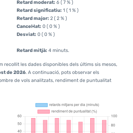
Retard moderat:
6 ( 7 % )
Retard significatiu:
1 ( 1 % )
Retard major:
2 ( 2 % )
Cancel·lat:
0 ( 0 % )
Desviat:
0 ( 0 % )
Retard mitjà:
4 minuts.
m recollit les dades disponibles dels últims sis mesos,
ost de 2026
. A continuació, pots observar els
ombre de vols analitzats, rendiment de puntualitat