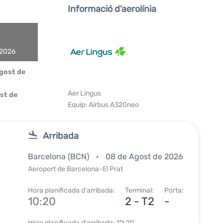
Informació d'aerolínia
 2026
Agost de
Aer Lingus
st de
Equip: Airbus A320neo
Arribada
Barcelona (BCN)
08 de Agost de 2026
Aeroport de Barcelona-El Prat
Hora planificada d'arribada:
Terminal:
Porta:
10:20
2 - T2
-
Hora planificada d'arribada: 10:20