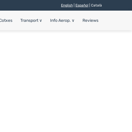
English
|
Español
| Català
 Cotxes
Transport
∨
Info Aerop.
∨
Reviews