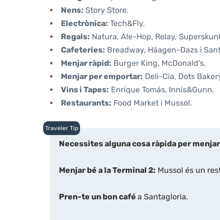
Nens:
Story Store.
Electrònica:
Tech&Fly.
Regals:
Natura, Ale-Hop, Relay, Superskun
Cafeteries:
Breadway, Häagen-Dazs i Sant
Menjar ràpid:
Burger King, McDonald’s.
Menjar per emportar:
Deli-Cia, Dots Baker
Vins i Tapes:
Enrique Tomás, Innis&Gunn.
Restaurants:
Food Market i Mussol.
Necessites alguna cosa ràpida per menja
Menjar bé a la Terminal 2:
Mussol és un rest
Pren-te un bon café
a Santagloria.