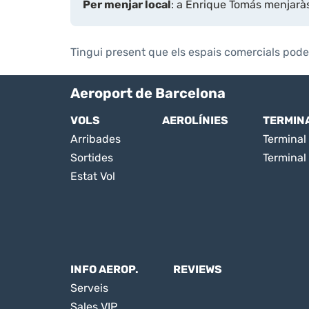
Per menjar local
: a Enrique Tomás menjaràs 
Tingui present que els espais comercials pode
Aeroport de Barcelona
VOLS
AEROLÍNIES
TERMIN
Arribades
Terminal 
Sortides
Terminal
Estat Vol
INFO AEROP.
REVIEWS
Serveis
Sales VIP