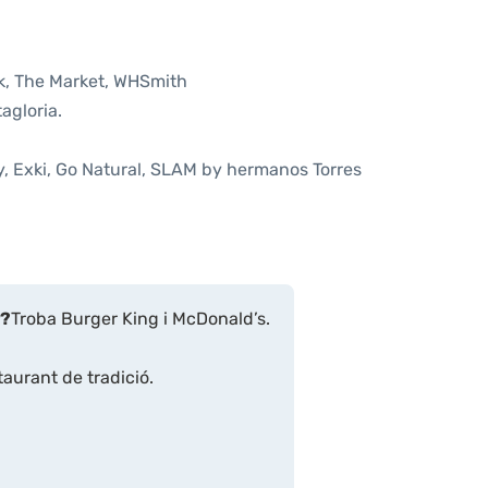
k, The Market, WHSmith
agloria.
y, Exki, Go Natural, SLAM by hermanos Torres
r?
Troba Burger King i McDonald’s.
aurant de tradició.