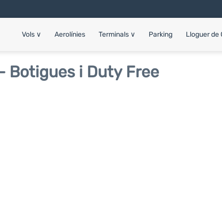
Vols
∨
Aerolínies
Terminals
∨
Parking
Lloguer de
- Botigues i Duty Free