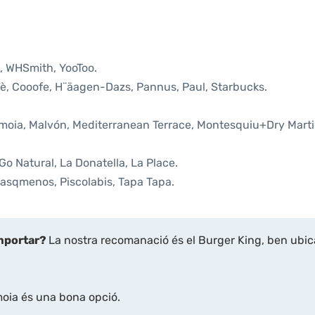
, WHSmith, YooToo.
afè, Cooofe, H¨äagen-Dazs, Pannus, Paul, Starbucks.
ramoia, Malvón, Mediterranean Terrace, Montesquiu+Dry Marti
 Go Natural, La Donatella, La Place.
Masqmenos, Piscolabis, Tapa Tapa.
emportar?
La nostra recomanació és el Burger King, ben ubic
oia és una bona opció.