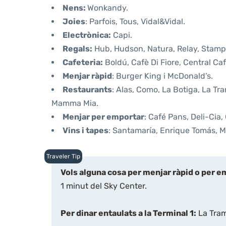
Nens:
Wonkandy.
Joies
: Parfois, Tous, Vidal&Vidal.
Electrònica:
Capi.
Regals:
Hub, Hudson, Natura, Relay, Stamp
Cafeteria:
Boldú, Cafè Di Fiore, Central C
Menjar ràpid
: Burger King i McDonald’s.
Restaurants
: Alas, Como, La Botiga, La T
Mamma Mia.
Menjar per emportar
: Café Pans, Deli-Cia,
Vins i tapes
: Santamaría, Enrique Tomás, 
Vols alguna cosa per menjar ràpid o per 
1 minut del Sky Center.
Per dinar entaulats a la Terminal 1:
La Tram