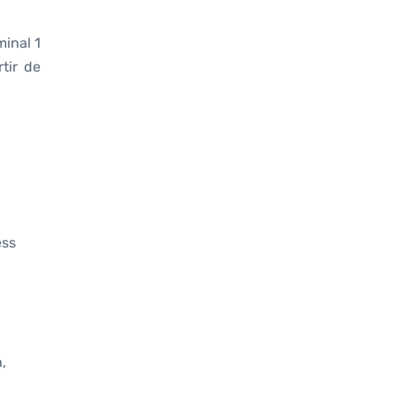
minal 1
tir de
ess
,