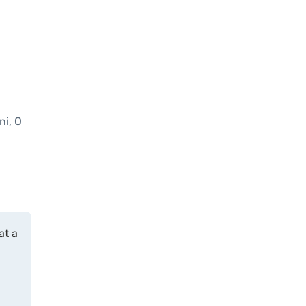
ni, O
at a