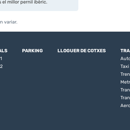
el millor pernil ibèric.
n variar.
ALS
PARKING
LLOGUER DE COTXES
TRA
1
Aut
 2
Taxi
Tren
Met
Tran
Tran
Aer