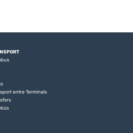
NSPORT
obus
ro
sport entre Terminals
sfers
obús