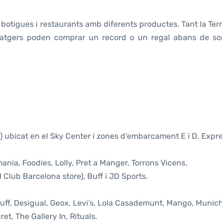
otigues i restaurants amb diferents productes. Tant la Ter
satgers poden comprar un record o un regal abans de sor
) ubicat en el Sky Center i zones d’embarcament E i D. Expr
nia, Foodies, Lolly, Pret a Manger, Torrons Vicens.
l Club Barcelona store), Buff i JD Sports.
uff, Desigual, Geox, Levi’s, Lola Casademunt, Mango, Munich
ret, The Gallery In, Rituals.