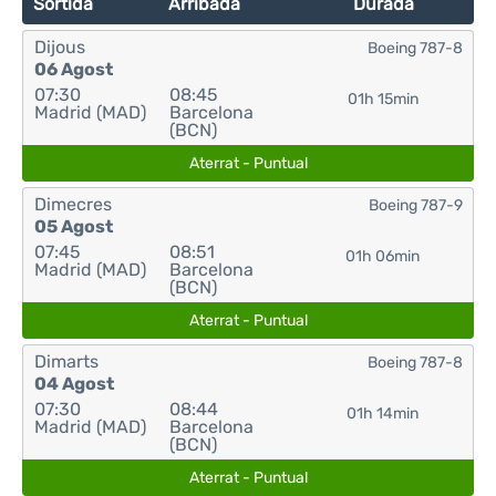
Sortida
Arribada
Durada
Dijous
Boeing 787-8
06 Agost
07:30
08:45
01h 15min
Madrid (MAD)
Barcelona
(BCN)
Aterrat - Puntual
Dimecres
Boeing 787-9
05 Agost
07:45
08:51
01h 06min
Madrid (MAD)
Barcelona
(BCN)
Aterrat - Puntual
Dimarts
Boeing 787-8
04 Agost
07:30
08:44
01h 14min
Madrid (MAD)
Barcelona
(BCN)
Aterrat - Puntual