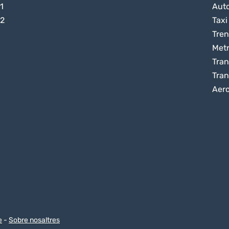
1
Aut
 2
Taxi
Tren
Met
Tran
Tran
Aer
e
-
Sobre nosaltres