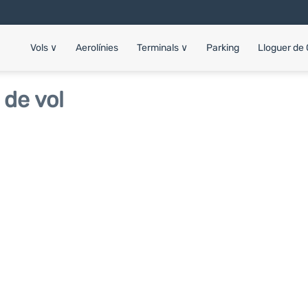
Vols
∨
Aerolínies
Terminals
∨
Parking
Lloguer de
 de vol