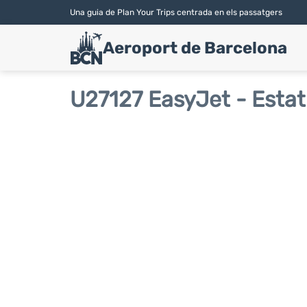
Una guia de Plan Your Trips centrada en els passatgers
Aeroport de Barcelona
U27127 EasyJet - Estat