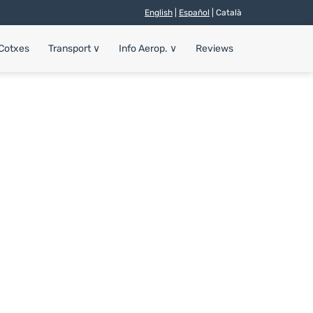
English
|
Español
| Català
 Cotxes
Transport
∨
Info Aerop.
∨
Reviews