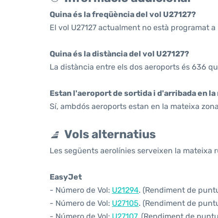
Quina és la freqüència del vol U27127?
El vol U27127 actualment no està programat a 
Quina és la distància del vol U27127?
La distància entre els dos aeroports és 636 qu
Estan l'aeroport de sortida i d'arribada en l
Sí, ambdós aeroports estan en la mateixa zona
Vols alternatius
Les següents aerolínies serveixen la mateixa r
EasyJet
- Número de Vol:
U21294
. (Rendiment de puntua
- Número de Vol:
U27105
. (Rendiment de puntua
- Número de Vol:
U27107
. (Rendiment de puntua