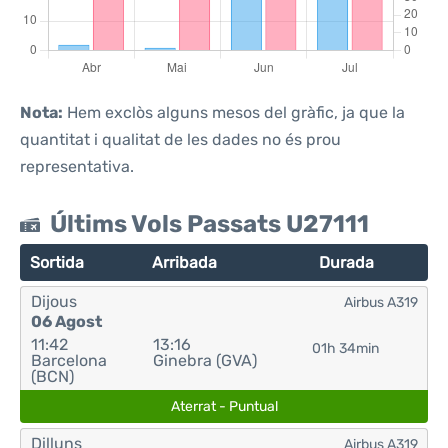
Nota:
Hem exclòs alguns mesos del gràfic, ja que la
quantitat i qualitat de les dades no és prou
representativa.
Últims Vols Passats U27111
Sortida
Arribada
Durada
Dijous
Airbus A319
06 Agost
11:42
13:16
01h 34min
Barcelona
Ginebra (GVA)
(BCN)
Aterrat - Puntual
Dilluns
Airbus A319