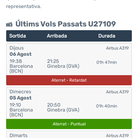
representativa.
Últims Vols Passats U27109
Sortida
Arribada
Durada
Dijous
Airbus A319
06 Agost
19:38
21:25
01h 47min
Barcelona
Ginebra (GVA)
(BCN)
Aterrat - Retardat
Dimecres
Airbus A319
05 Agost
19:10
20:50
01h 40min
Barcelona
Ginebra (GVA)
(BCN)
Aterrat - Puntual
Dimarts
Airbus A319