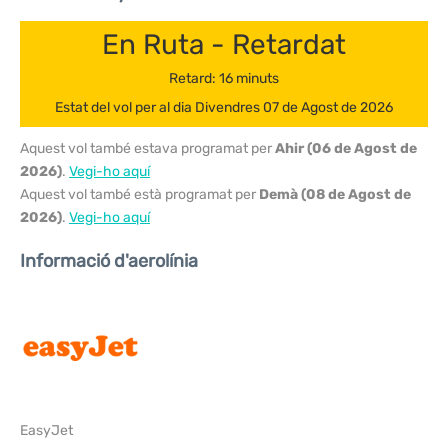
En Ruta - Retardat
Retard: 16 minuts
Estat del vol per al dia Divendres 07 de Agost de 2026
Aquest vol també estava programat per
Ahir (06 de Agost de
2026)
.
Vegi-ho aquí
Aquest vol també està programat per
Demà (08 de Agost de
2026)
.
Vegi-ho aquí
Informació d'aerolínia
EasyJet