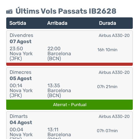
Últims Vols Passats IB2628
Sortida
Arribada
Durada
Divendres
Airbus A330-20
07 Agost
23:50
22:00
16h 10min
Nova York
Barcelona
(JFK)
(BCN)
Dimecres
Airbus A330-20
05 Agost
00:14
13:35
07h 21min
Nova York
Barcelona
(JFK)
(BCN)
Aterrat - Puntual
Dimarts
Airbus A330-20
04 Agost
00:04
13:11
07h 07min
Nova York
Barcelona