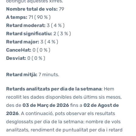
obtingut aquestes xifres.
Nombre total de vols:
79
A temps:
71 ( 90 % )
Retard moderat:
3 ( 4 % )
Retard significatiu:
2 ( 3 % )
Retard major:
3 ( 4 % )
Cancel·lat:
0 ( 0 % )
Desviat:
0 ( 0 % )
Retard mitjà:
7 minuts.
Retards analitzats per dia de la setmana
: Hem
recollit les dades disponibles dels últims sis mesos,
des de
03 de Març de 2026
fins a
02 de Agost de
2026
. A continuació, pots observar els resultats
desglossats per dia de la setmana: nombre de vols
analitzats, rendiment de puntualitat per dia i retard