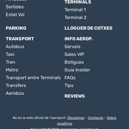
TERMINALS
Sortides
Terminal 1
Estat Vol
Terminal 2
PARKING
LLOGUER DE COTXES
TRANSPORT
INFO AEROP.
Autobus
Serveis
Taxi
Sales VIP
Tren
Botigues
Metro
Guía Insider
Transport entre Terminals
FAQs
Transfers
Tips
Aerobús
REVIEWS
No és la web oficial de l'aeroport.
Disclaimer
-
Contacte
-
Sobre
nosaltres