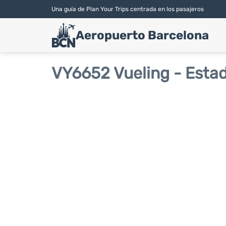
Una guía de Plan Your Trips centrada en los pasajeros
Aeropuerto Barcelona
VY6652 Vueling - Estad