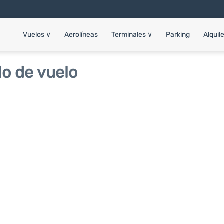
Vuelos
∨
Aerolíneas
Terminales
∨
Parking
Alquil
o de vuelo