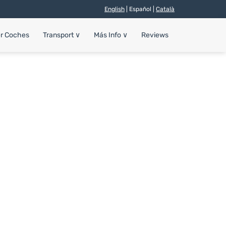
English
| Español |
Català
er Coches
Transport
∨
Más Info
∨
Reviews