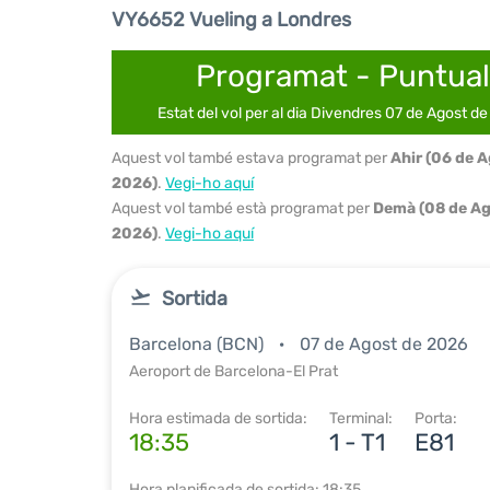
VY6652 Vueling a Londres
Programat - Puntual
Estat del vol per al dia Divendres 07 de Agost d
Aquest vol també estava programat per
Ahir (06 de 
2026)
.
Vegi-ho aquí
Aquest vol també està programat per
Demà (08 de Ag
2026)
.
Vegi-ho aquí
Sortida
Barcelona (BCN)
07 de Agost de 2026
Aeroport de Barcelona-El Prat
Hora estimada de sortida:
Terminal:
Porta:
18:35
1 - T1
E81
Hora planificada de sortida: 18:35