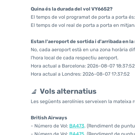
Quina és la durada del vol VY6652?
El temps de vol programat de porta a porta és:
El temps de vol real de porta a porta en mitjan
Estan l'aeroport de sortida i d'arribada en l
No, cada aeroport està en una zona horària di
l'hora local de cada respectiu aeroport.
Hora actual a Barcelona: 2026-08-07 18:37:52
Hora actual a Londres: 2026-08-07 17:37:52
Vols alternatius
Les següents aerolínies serveixen la mateixa r
British Airways
- Número de Vol:
BA473
. (Rendiment de puntua
- Número de Vol:
BA475
. (Rendiment de puntual