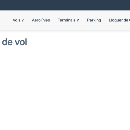
Vols
∨
Aerolínies
Terminals
∨
Parking
Lloguer de
 de vol