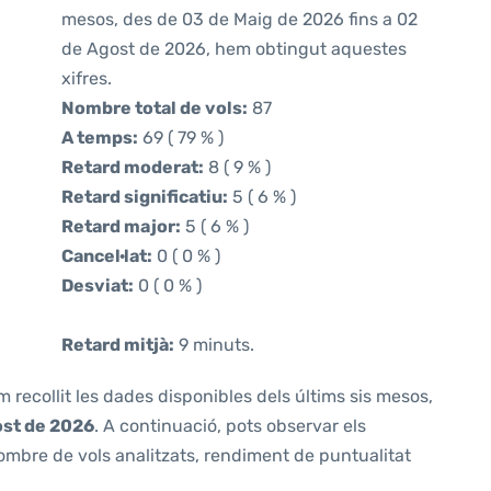
mesos, des de 03 de Maig de 2026 fins a 02
de Agost de 2026, hem obtingut aquestes
xifres.
Nombre total de vols:
87
A temps:
69 ( 79 % )
Retard moderat:
8 ( 9 % )
Retard significatiu:
5 ( 6 % )
Retard major:
5 ( 6 % )
Cancel·lat:
0 ( 0 % )
Desviat:
0 ( 0 % )
Retard mitjà:
9 minuts.
m recollit les dades disponibles dels últims sis mesos,
ost de 2026
. A continuació, pots observar els
ombre de vols analitzats, rendiment de puntualitat