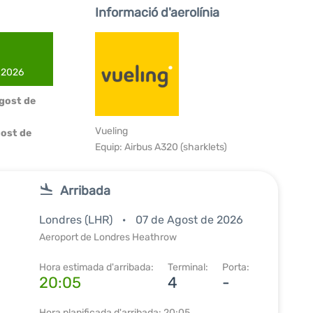
Informació d'aerolínia
e 2026
Agost de
Vueling
ost de
Equip: Airbus A320 (sharklets)
Arribada
Londres (LHR)
07 de Agost de 2026
Aeroport de Londres Heathrow
Hora estimada d'arribada:
Terminal:
Porta:
20:05
4
-
Hora planificada d'arribada: 20:05