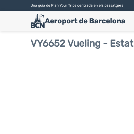
Una guia de Plan Your Trips centrada en els passatgers
Aeroport de Barcelona
VY6652 Vueling - Estat