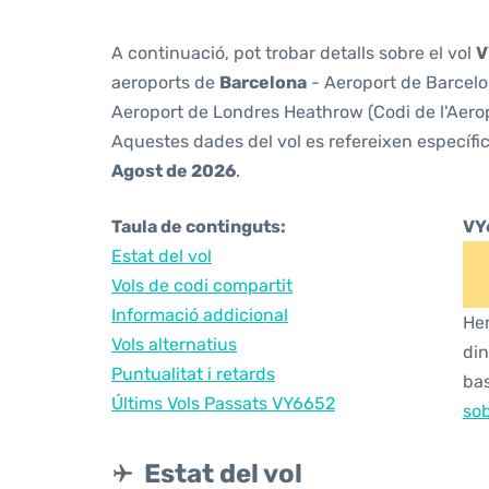
A continuació, pot trobar detalls sobre el vol
V
aeroports de
Barcelona
- Aeroport de Barcelon
Aeroport de Londres Heathrow (Codi de l'Aero
Aquestes dades del vol es refereixen específic
Agost de 2026
.
Taula de continguts:
VY
Estat del vol
Vols de codi compartit
Informació addicional
Hem
Vols alternatius
din
Puntualitat i retards
bas
Últims Vols Passats VY6652
sob
Estat del vol