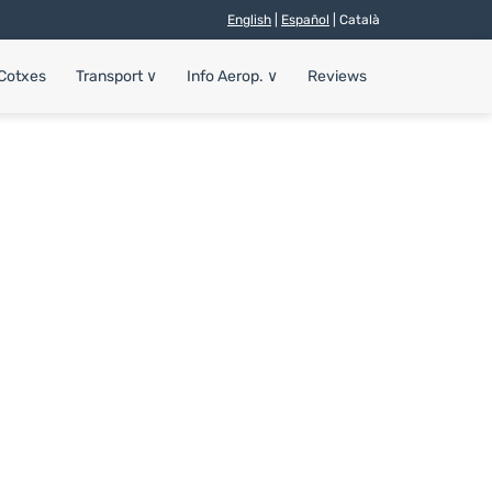
English
|
Español
| Català
 Cotxes
Transport
∨
Info Aerop.
∨
Reviews