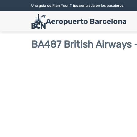
Una guía de Plan Your Trips centrada en los pasajeros
Aeropuerto Barcelona
BA487 British Airways 