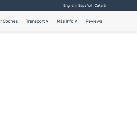
English
| Español |
Català
er Coches
Transport
∨
Más Info
∨
Reviews