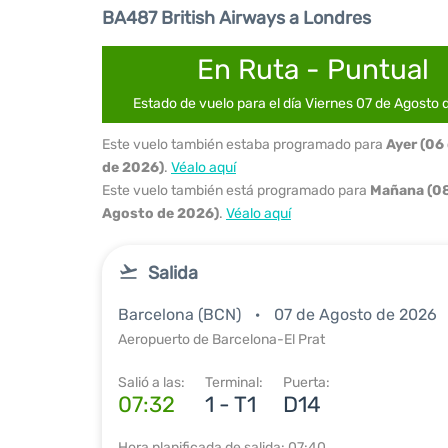
BA487 British Airways a Londres
En Ruta - Puntual
Estado de vuelo para el día Viernes 07 de Agosto
Este vuelo también estaba programado para
Ayer (06
de 2026)
.
Véalo aquí
Este vuelo también está programado para
Mañana (08
Agosto de 2026)
.
Véalo aquí
Salida
Barcelona (BCN)
07 de Agosto de 2026
Aeropuerto de Barcelona-El Prat
Salió a las:
Terminal:
Puerta:
07:32
1 - T1
D14
Hora planificada de salida: 07:40