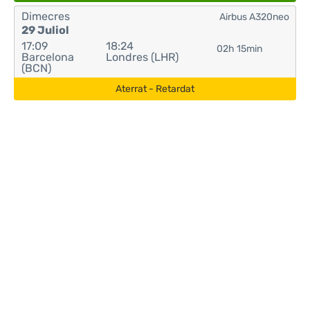
Dimecres
Airbus A320neo
29 Juliol
17:09
18:24
02h 15min
Barcelona
Londres (LHR)
(BCN)
Aterrat - Retardat