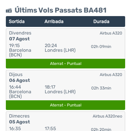
Últims Vols Passats BA481
Sortida
Arribada
Durada
Divendres
Airbus A320
07 Agost
19:15
20:24
02h 09min
Barcelona
Londres (LHR)
(BCN)
Aterrat - Puntual
Dijous
Airbus A320
06 Agost
16:44
18:17
02h 33min
Barcelona
Londres (LHR)
(BCN)
Aterrat - Puntual
Dimecres
Airbus A320neo
05 Agost
16:35
17:55
02h 20min