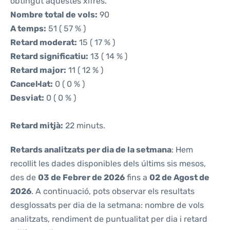
obtingut aquestes xifres.
Nombre total de vols:
90
A temps:
51 ( 57 % )
Retard moderat:
15 ( 17 % )
Retard significatiu:
13 ( 14 % )
Retard major:
11 ( 12 % )
Cancel·lat:
0 ( 0 % )
Desviat:
0 ( 0 % )
Retard mitjà:
22 minuts.
Retards analitzats per dia de la setmana
: Hem
recollit les dades disponibles dels últims sis mesos,
des de
03 de Febrer de 2026
fins a
02 de Agost de
2026
. A continuació, pots observar els resultats
desglossats per dia de la setmana: nombre de vols
analitzats, rendiment de puntualitat per dia i retard