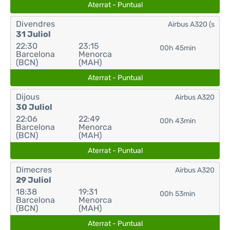
Aterrat - Puntual
Divendres
Airbus A320 (s
31 Juliol
22:30
23:15
00h 45min
Barcelona
Menorca
(BCN)
(MAH)
Aterrat - Puntual
Dijous
Airbus A320
30 Juliol
22:06
22:49
00h 43min
Barcelona
Menorca
(BCN)
(MAH)
Aterrat - Puntual
Dimecres
Airbus A320
29 Juliol
18:38
19:31
00h 53min
Barcelona
Menorca
(BCN)
(MAH)
Aterrat - Puntual