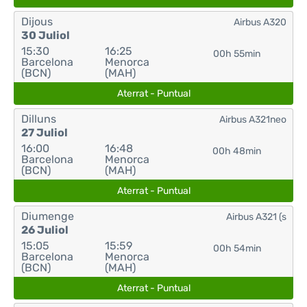
Dijous
Airbus A320
30 Juliol
15:30
16:25
00h 55min
Barcelona
Menorca
(BCN)
(MAH)
Aterrat - Puntual
Dilluns
Airbus A321neo
27 Juliol
16:00
16:48
00h 48min
Barcelona
Menorca
(BCN)
(MAH)
Aterrat - Puntual
Diumenge
Airbus A321 (s
26 Juliol
15:05
15:59
00h 54min
Barcelona
Menorca
(BCN)
(MAH)
Aterrat - Puntual