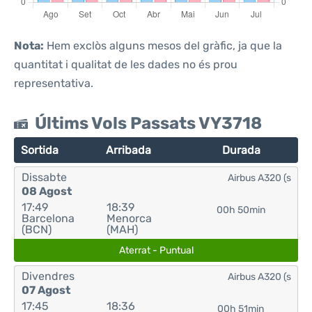
Nota:
Hem exclòs alguns mesos del gràfic, ja que la
quantitat i qualitat de les dades no és prou
representativa.
Últims Vols Passats VY3718
Sortida
Arribada
Durada
Dissabte
Airbus A320 (s
08 Agost
17:49
18:39
00h 50min
Barcelona
Menorca
(BCN)
(MAH)
Aterrat - Puntual
Divendres
Airbus A320 (s
07 Agost
17:45
18:36
00h 51min