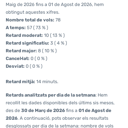
Maig de 2026 fins a 01 de Agost de 2026, hem
obtingut aquestes xifres.
Nombre total de vols:
78
A temps:
57 ( 73 % )
Retard moderat:
10 ( 13 % )
Retard significatiu:
3 ( 4 % )
Retard major:
8 ( 10 % )
Cancel·lat:
0 ( 0 % )
Desviat:
0 ( 0 % )
Retard mitjà:
14 minuts.
Retards analitzats per dia de la setmana
: Hem
recollit les dades disponibles dels últims sis mesos,
des de
30 de Març de 2026
fins a
01 de Agost de
2026
. A continuació, pots observar els resultats
desglossats per dia de la setmana: nombre de vols