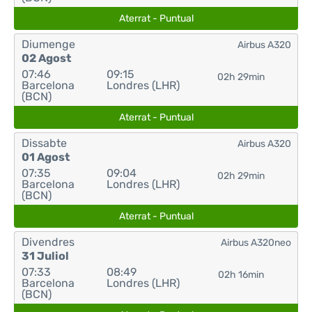
Aterrat - Puntual
Diumenge
Airbus A320
02 Agost
07:46
09:15
02h 29min
Barcelona
Londres (LHR)
(BCN)
Aterrat - Puntual
Dissabte
Airbus A320
01 Agost
07:35
09:04
02h 29min
Barcelona
Londres (LHR)
(BCN)
Aterrat - Puntual
Divendres
Airbus A320neo
31 Juliol
07:33
08:49
02h 16min
Barcelona
Londres (LHR)
(BCN)