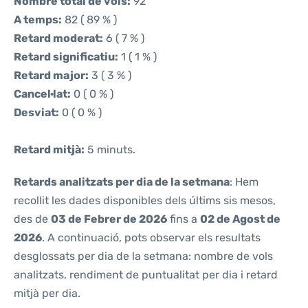
Nombre total de vols:
92
A temps:
82 ( 89 % )
Retard moderat:
6 ( 7 % )
Retard significatiu:
1 ( 1 % )
Retard major:
3 ( 3 % )
Cancel·lat:
0 ( 0 % )
Desviat:
0 ( 0 % )
Retard mitjà:
5 minuts.
Retards analitzats per dia de la setmana
: Hem
recollit les dades disponibles dels últims sis mesos,
des de
03 de Febrer de 2026
fins a
02 de Agost de
2026
. A continuació, pots observar els resultats
desglossats per dia de la setmana: nombre de vols
analitzats, rendiment de puntualitat per dia i retard
mitjà per dia.