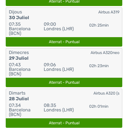
Aterrat - Puntual
Dijous
Airbus A319
30 Juliol
07:35
09:00
02h 25min
Barcelona
Londres (LHR)
(BCN)
Aterrat - Puntual
Dimecres
Airbus A320neo
29 Juliol
07:43
09:06
02h 23min
Barcelona
Londres (LHR)
(BCN)
Aterrat - Puntual
Dimarts
Airbus A320 (s
28 Juliol
07:34
08:35
02h 01min
Barcelona
Londres (LHR)
(BCN)
Aterrat - Puntual