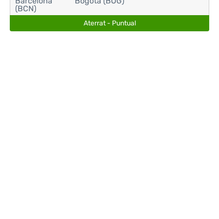
Barcelona
Bogotà (BOG)
(BCN)
Aterrat - Puntual