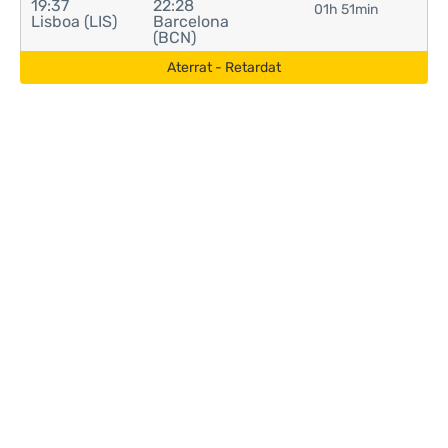
19:37
22:28
01h 51min
Lisboa (LIS)
Barcelona
(BCN)
Aterrat - Retardat