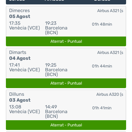
Dimecres
Airbus A321 (s
05 Agost
17:35
19:23
01h 48min
Venècia (VCE)
Barcelona
(BCN)
Aterrat - Puntual
Dimarts
Airbus A321 (s
04 Agost
17:41
19:25
01h 44min
Venècia (VCE)
Barcelona
(BCN)
Aterrat - Puntual
Dilluns
Airbus A320 (s
03 Agost
13:08
14:49
01h 41min
Venècia (VCE)
Barcelona
(BCN)
Aterrat - Puntual