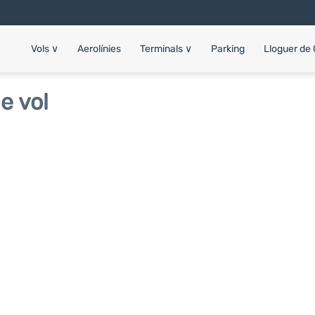
Vols
∨
Aerolínies
Terminals
∨
Parking
Lloguer de
e vol