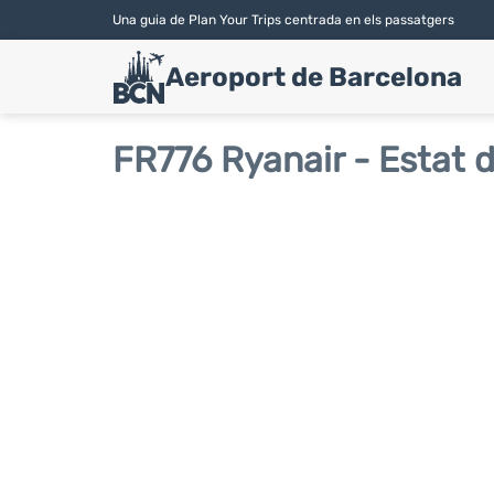
Una guia de Plan Your Trips centrada en els passatgers
Aeroport de Barcelona
FR776 Ryanair - Estat d