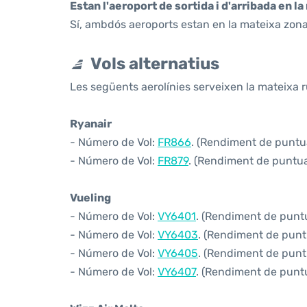
Estan l'aeroport de sortida i d'arribada en l
Sí, ambdós aeroports estan en la mateixa zona
Vols alternatius
Les següents aerolínies serveixen la mateixa r
Ryanair
- Número de Vol:
FR866
. (Rendiment de puntua
- Número de Vol:
FR879
. (Rendiment de puntual
Vueling
- Número de Vol:
VY6401
. (Rendiment de puntua
- Número de Vol:
VY6403
. (Rendiment de puntu
- Número de Vol:
VY6405
. (Rendiment de puntu
- Número de Vol:
VY6407
. (Rendiment de puntua