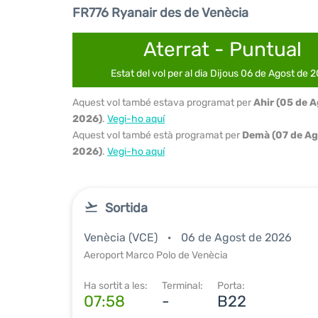
FR776 Ryanair des de Venècia
Aterrat - Puntual
Estat del vol per al dia Dijous 06 de Agost de 
Aquest vol també estava programat per
Ahir (05 de 
2026)
.
Vegi-ho aquí
Aquest vol també està programat per
Demà (07 de Ag
2026)
.
Vegi-ho aquí
Sortida
Venècia (VCE)
06 de Agost de 2026
Aeroport Marco Polo de Venècia
Ha sortit a les:
Terminal:
Porta:
07:58
-
B22