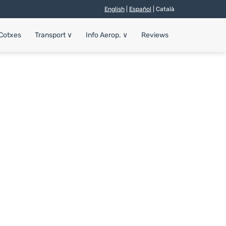
English
|
Español
| Català
 Cotxes
Transport
∨
Info Aerop.
∨
Reviews