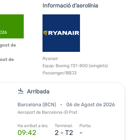
Informació d'aerolínia
2026
Agost de
Ryanair
ost de
Equip: Boeing 737-800 (winglets)
Passenger/BBJ2
Arribada
Barcelona (BCN)
06 de Agost de 2026
Aeroport de Barcelona-El Prat
Ha arribat a les:
Terminal:
Porta:
09:42
2 - T2
-