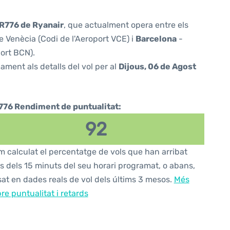
R776 de Ryanair
, que actualment opera entre els
 Venècia (Codi de l'Aeroport VCE) i
Barcelona
-
port BCN).
ament als detalls del vol per al
Dijous, 06 de Agost
776 Rendiment de puntualitat:
92
 calculat el percentatge de vols que han arribat
s dels 15 minuts del seu horari programat, o abans,
at en dades reals de vol dels últims 3 mesos.
Més
re puntualitat i retards