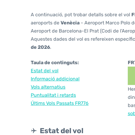
A continuació, pot trobar detalls sobre el vol
F
aeroports de
Venècia
- Aeroport Marco Polo de
Aeroport de Barcelona-El Prat (Codi de l'Aero
Aquestes dades del vol es refereixen específic
de 2026
.
Taula de continguts:
FR
Estat del vol
Informació addicional
Vols alternatius
Hem
Puntualitat i retards
din
Últims Vols Passats FR776
bas
sob
Estat del vol