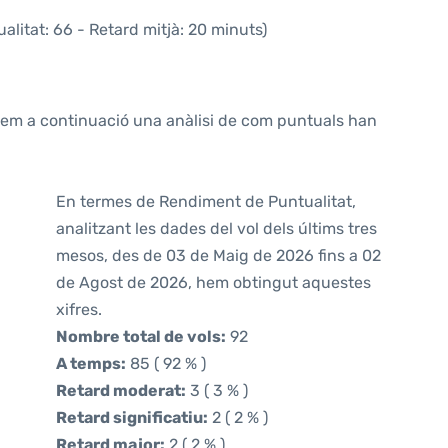
alitat: 66 - Retard mitjà: 20 minuts)
ntem a continuació una anàlisi de com puntuals han
En termes de Rendiment de Puntualitat,
analitzant les dades del vol dels últims tres
mesos, des de 03 de Maig de 2026 fins a 02
de Agost de 2026, hem obtingut aquestes
xifres.
Nombre total de vols:
92
A temps:
85 ( 92 % )
Retard moderat:
3 ( 3 % )
Retard significatiu:
2 ( 2 % )
Retard major:
2 ( 2 % )