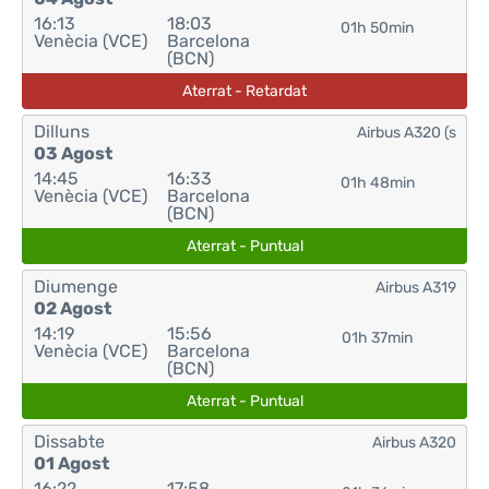
16:13
18:03
01h 50min
Venècia (VCE)
Barcelona
(BCN)
Aterrat - Retardat
Dilluns
Airbus A320 (s
03 Agost
14:45
16:33
01h 48min
Venècia (VCE)
Barcelona
(BCN)
Aterrat - Puntual
Diumenge
Airbus A319
02 Agost
14:19
15:56
01h 37min
Venècia (VCE)
Barcelona
(BCN)
Aterrat - Puntual
Dissabte
Airbus A320
01 Agost
16:22
17:58