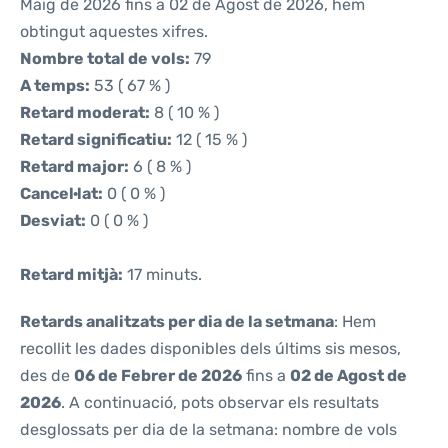
Maig de 2026 fins a 02 de Agost de 2026, hem
obtingut aquestes xifres.
Nombre total de vols:
79
A temps:
53 ( 67 % )
Retard moderat:
8 ( 10 % )
Retard significatiu:
12 ( 15 % )
Retard major:
6 ( 8 % )
Cancel·lat:
0 ( 0 % )
Desviat:
0 ( 0 % )
Retard mitjà:
17 minuts.
Retards analitzats per dia de la setmana
: Hem
recollit les dades disponibles dels últims sis mesos,
des de
06 de Febrer de 2026
fins a
02 de Agost de
2026
. A continuació, pots observar els resultats
desglossats per dia de la setmana: nombre de vols