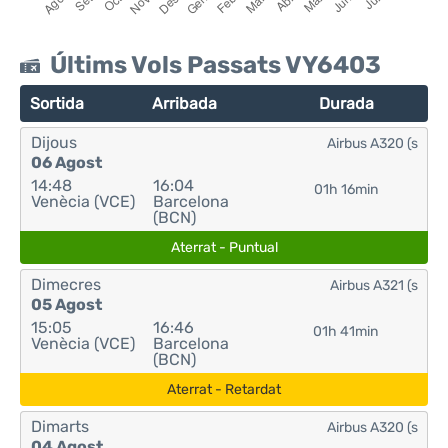
Últims Vols Passats VY6403
Sortida
Arribada
Durada
Dijous
Airbus A320 (s
06 Agost
14:48
16:04
01h 16min
Venècia (VCE)
Barcelona
(BCN)
Aterrat - Puntual
Dimecres
Airbus A321 (s
05 Agost
15:05
16:46
01h 41min
Venècia (VCE)
Barcelona
(BCN)
Aterrat - Retardat
Dimarts
Airbus A320 (s
04 Agost