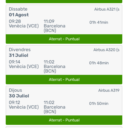
Dissabte
Airbus A321 (s
01 Agost
09:28
11:09
01h 41min
Venècia (VCE)
Barcelona
(BCN)
Aterrat - Puntual
Divendres
Airbus A320 (s
31 Juliol
09:14
11:02
01h 48min
Venècia (VCE)
Barcelona
(BCN)
Aterrat - Puntual
Dijous
Airbus A319
30 Juliol
09:12
11:02
01h 50min
Venècia (VCE)
Barcelona
(BCN)
Aterrat - Puntual