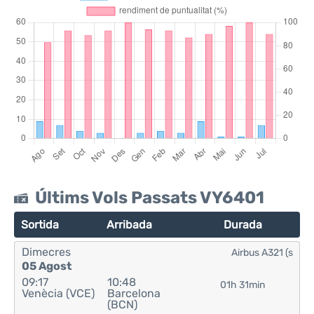
Últims Vols Passats VY6401
Sortida
Arribada
Durada
Dimecres
Airbus A321 (s
05 Agost
09:17
10:48
01h 31min
Venècia (VCE)
Barcelona
(BCN)