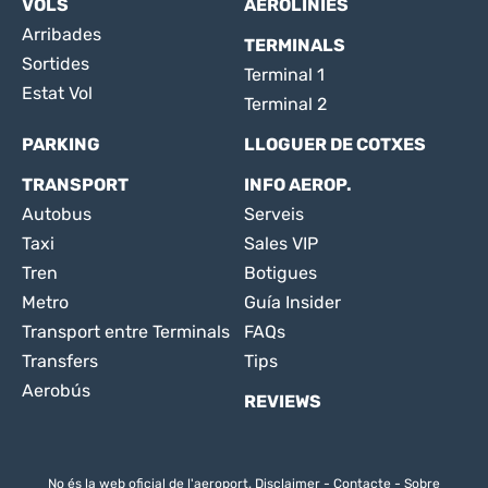
VOLS
AEROLÍNIES
Arribades
TERMINALS
Sortides
Terminal 1
Estat Vol
Terminal 2
PARKING
LLOGUER DE COTXES
TRANSPORT
INFO AEROP.
Autobus
Serveis
Taxi
Sales VIP
Tren
Botigues
Metro
Guía Insider
Transport entre Terminals
FAQs
Transfers
Tips
Aerobús
REVIEWS
No és la web oficial de l'aeroport.
Disclaimer
-
Contacte
-
Sobre