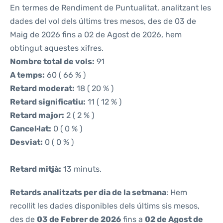
En termes de Rendiment de Puntualitat, analitzant les
dades del vol dels últims tres mesos, des de 03 de
Maig de 2026 fins a 02 de Agost de 2026, hem
obtingut aquestes xifres.
Nombre total de vols:
91
A temps:
60 ( 66 % )
Retard moderat:
18 ( 20 % )
Retard significatiu:
11 ( 12 % )
Retard major:
2 ( 2 % )
Cancel·lat:
0 ( 0 % )
Desviat:
0 ( 0 % )
Retard mitjà:
13 minuts.
Retards analitzats per dia de la setmana
: Hem
recollit les dades disponibles dels últims sis mesos,
des de
03 de Febrer de 2026
fins a
02 de Agost de