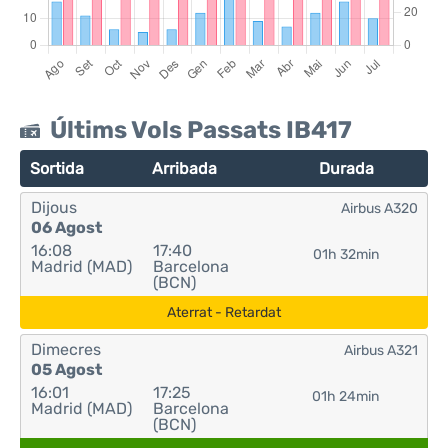
Últims Vols Passats IB417
Sortida
Arribada
Durada
Dijous
Airbus A320
06 Agost
16:08
17:40
01h 32min
Madrid (MAD)
Barcelona
(BCN)
Aterrat - Retardat
Dimecres
Airbus A321
05 Agost
16:01
17:25
01h 24min
Madrid (MAD)
Barcelona
(BCN)