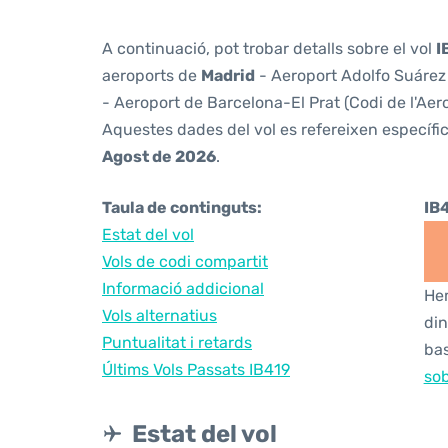
A continuació, pot trobar detalls sobre el vol
I
aeroports de
Madrid
- Aeroport Adolfo Suárez 
- Aeroport de Barcelona-El Prat (Codi de l'Aer
Aquestes dades del vol es refereixen específic
Agost de 2026
.
Taula de continguts:
IB
Estat del vol
Vols de codi compartit
Informació addicional
Hem
Vols alternatius
din
Puntualitat i retards
bas
Últims Vols Passats IB419
sob
Estat del vol