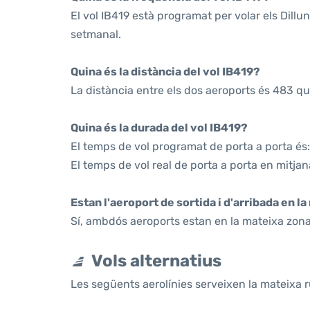
El vol IB419 està programat per volar els Dill
setmanal.
Quina és la distància del vol IB419?
La distància entre els dos aeroports és 483 qu
Quina és la durada del vol IB419?
El temps de vol programat de porta a porta és:
El temps de vol real de porta a porta en mitjana
Estan l'aeroport de sortida i d'arribada en l
Sí, ambdós aeroports estan en la mateixa zona
Vols alternatius
Les següents aerolínies serveixen la mateixa r