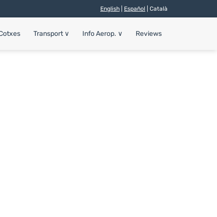
English
|
Español
| Català
 Cotxes
Transport
∨
Info Aerop.
∨
Reviews