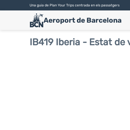
Una guia de Plan Your Trips centrada en els passatgers
Aeroport de Barcelona
IB419 Iberia - Estat de 