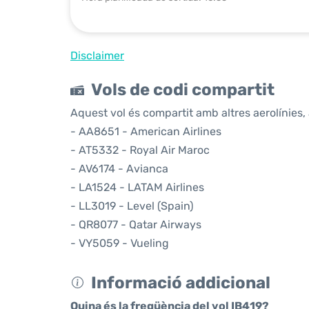
Disclaimer
Vols de codi compartit
Aquest vol és compartit amb altres aerolínies, 
- AA8651 - American Airlines
- AT5332 - Royal Air Maroc
- AV6174 - Avianca
- LA1524 - LATAM Airlines
- LL3019 - Level (Spain)
- QR8077 - Qatar Airways
- VY5059 - Vueling
Informació addicional
Quina és la freqüència del vol IB419?