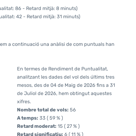
litat: 86 - Retard mitjà: 8 minuts)
alitat: 42 - Retard mitjà: 31 minuts)
ntem a continuació una anàlisi de com puntuals han
En termes de Rendiment de Puntualitat,
analitzant les dades del vol dels últims tres
mesos, des de 04 de Maig de 2026 fins a 31
de Juliol de 2026, hem obtingut aquestes
xifres.
Nombre total de vols:
56
A temps:
33 ( 59 % )
Retard moderat:
15 ( 27 % )
Retard significatiu:
6 ( 11 % )