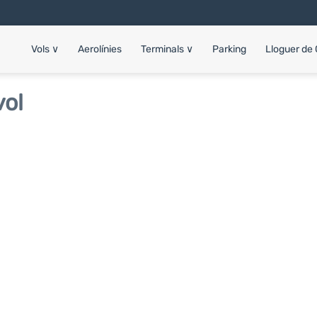
Vols
∨
Aerolínies
Terminals
∨
Parking
Lloguer de
vol