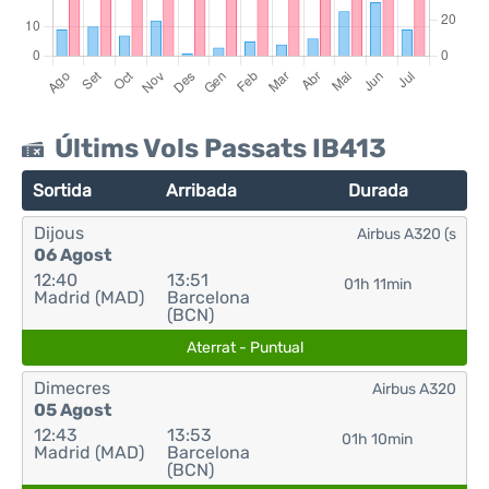
Últims Vols Passats IB413
Sortida
Arribada
Durada
Dijous
Airbus A320 (s
06 Agost
12:40
13:51
01h 11min
Madrid (MAD)
Barcelona
(BCN)
Aterrat - Puntual
Dimecres
Airbus A320
05 Agost
12:43
13:53
01h 10min
Madrid (MAD)
Barcelona
(BCN)