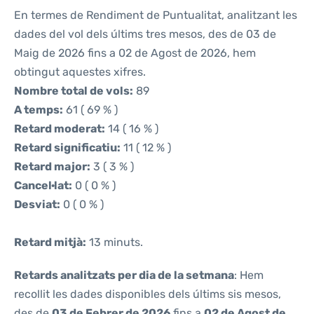
En termes de Rendiment de Puntualitat, analitzant les
dades del vol dels últims tres mesos, des de 03 de
Maig de 2026 fins a 02 de Agost de 2026, hem
obtingut aquestes xifres.
Nombre total de vols:
89
A temps:
61 ( 69 % )
Retard moderat:
14 ( 16 % )
Retard significatiu:
11 ( 12 % )
Retard major:
3 ( 3 % )
Cancel·lat:
0 ( 0 % )
Desviat:
0 ( 0 % )
Retard mitjà:
13 minuts.
Retards analitzats per dia de la setmana
: Hem
recollit les dades disponibles dels últims sis mesos,
des de
03 de Febrer de 2026
fins a
02 de Agost de