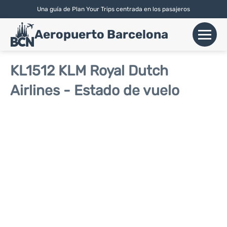
Una guía de Plan Your Trips centrada en los pasajeros
English
| Español |
Català
Aeropuerto Barcelona
+
Vuelos
KL1512 KLM Royal Dutch
Airlines - Estado de vuelo
Aerolíneas
+
Terminales
Parking
Alquiler Coches
+
Transport
+
Más Info