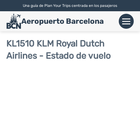
Una guía de Plan Your Trips centrada en los pasajeros
English
| Español |
Català
Aeropuerto Barcelona
+
Vuelos
KL1510 KLM Royal Dutch
Airlines - Estado de vuelo
Aerolíneas
+
Terminales
Parking
Alquiler Coches
+
Transport
+
Más Info