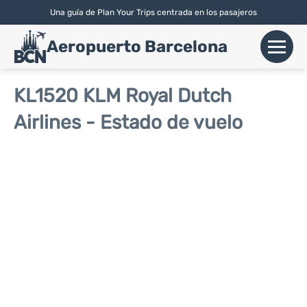
Una guía de Plan Your Trips centrada en los pasajeros
English
| Español |
Català
Aeropuerto Barcelona
+
Vuelos
KL1520 KLM Royal Dutch
Airlines - Estado de vuelo
Aerolíneas
+
Terminales
Parking
Alquiler Coches
+
Transport
+
Más Info