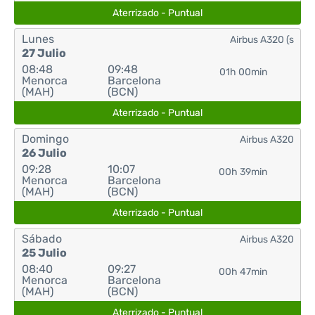
Aterrizado - Puntual
Lunes
Airbus A320 (s
27 Julio
08:48
09:48
01h 00min
Menorca
Barcelona
(MAH)
(BCN)
Aterrizado - Puntual
Domingo
Airbus A320
26 Julio
09:28
10:07
00h 39min
Menorca
Barcelona
(MAH)
(BCN)
Aterrizado - Puntual
Sábado
Airbus A320
25 Julio
08:40
09:27
00h 47min
Menorca
Barcelona
(MAH)
(BCN)
Aterrizado - Puntual