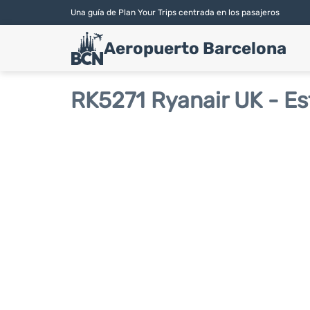
Una guía de Plan Your Trips centrada en los pasajeros
Aeropuerto Barcelona
RK5271 Ryanair UK - Es