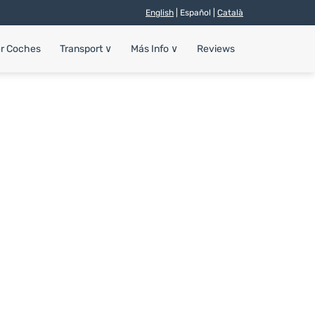
English
| Español |
Català
er Coches
Transport
∨
Más Info
∨
Reviews