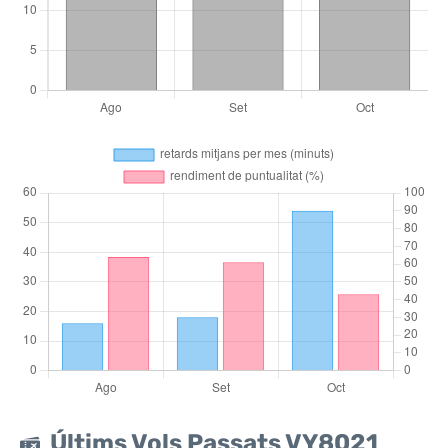
Últims Vols Passats VY8021