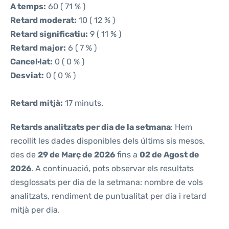
A temps:
60 ( 71 % )
Retard moderat:
10 ( 12 % )
Retard significatiu:
9 ( 11 % )
Retard major:
6 ( 7 % )
Cancel·lat:
0 ( 0 % )
Desviat:
0 ( 0 % )
Retard mitjà:
17 minuts.
Retards analitzats per dia de la setmana
: Hem
recollit les dades disponibles dels últims sis mesos,
des de
29 de Març de 2026
fins a
02 de Agost de
2026
. A continuació, pots observar els resultats
desglossats per dia de la setmana: nombre de vols
analitzats, rendiment de puntualitat per dia i retard
mitjà per dia.