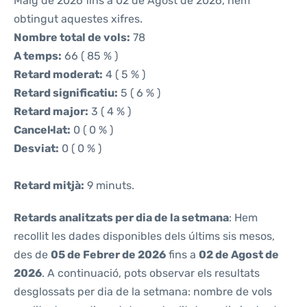
Maig de 2026 fins a 02 de Agost de 2026, hem
obtingut aquestes xifres.
Nombre total de vols:
78
A temps:
66 ( 85 % )
Retard moderat:
4 ( 5 % )
Retard significatiu:
5 ( 6 % )
Retard major:
3 ( 4 % )
Cancel·lat:
0 ( 0 % )
Desviat:
0 ( 0 % )
Retard mitjà:
9 minuts.
Retards analitzats per dia de la setmana
: Hem
recollit les dades disponibles dels últims sis mesos,
des de
05 de Febrer de 2026
fins a
02 de Agost de
2026
. A continuació, pots observar els resultats
desglossats per dia de la setmana: nombre de vols