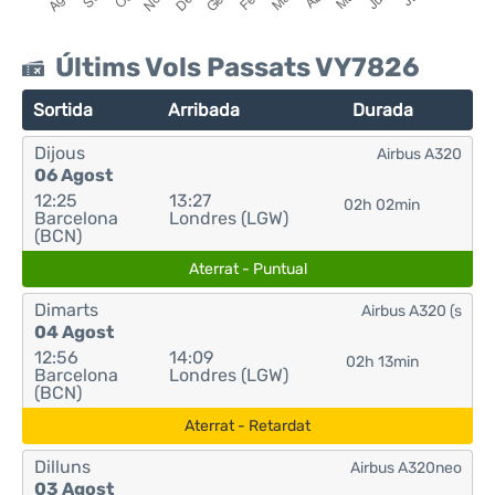
Últims Vols Passats VY7826
Sortida
Arribada
Durada
Dijous
Airbus A320
06 Agost
12:25
13:27
02h 02min
Barcelona
Londres (LGW)
(BCN)
Aterrat - Puntual
Dimarts
Airbus A320 (s
04 Agost
12:56
14:09
02h 13min
Barcelona
Londres (LGW)
(BCN)
Aterrat - Retardat
Dilluns
Airbus A320neo
03 Agost