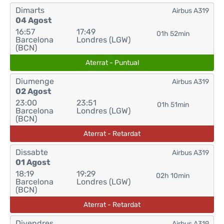
Dimarts
Airbus A319
04 Agost
16:57
17:49
01h 52min
Barcelona
Londres (LGW)
(BCN)
Aterrat - Puntual
Diumenge
Airbus A319
02 Agost
23:00
23:51
01h 51min
Barcelona
Londres (LGW)
(BCN)
Aterrat - Retardat
Dissabte
Airbus A319
01 Agost
18:19
19:29
02h 10min
Barcelona
Londres (LGW)
(BCN)
Aterrat - Retardat
Divendres
Airbus A319