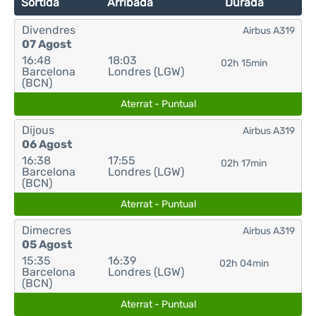
Sortida
Arribada
Durada
Divendres
Airbus A319
07 Agost
16:48
18:03
02h 15min
Barcelona
Londres (LGW)
(BCN)
Aterrat - Puntual
Dijous
Airbus A319
06 Agost
16:38
17:55
02h 17min
Barcelona
Londres (LGW)
(BCN)
Aterrat - Puntual
Dimecres
Airbus A319
05 Agost
15:35
16:39
02h 04min
Barcelona
Londres (LGW)
(BCN)
Aterrat - Puntual