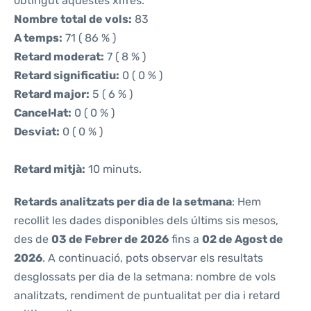
obtingut aquestes xifres.
Nombre total de vols:
83
A temps:
71 ( 86 % )
Retard moderat:
7 ( 8 % )
Retard significatiu:
0 ( 0 % )
Retard major:
5 ( 6 % )
Cancel·lat:
0 ( 0 % )
Desviat:
0 ( 0 % )
Retard mitjà:
10 minuts.
Retards analitzats per dia de la setmana
: Hem
recollit les dades disponibles dels últims sis mesos,
des de
03 de Febrer de 2026
fins a
02 de Agost de
2026
. A continuació, pots observar els resultats
desglossats per dia de la setmana: nombre de vols
analitzats, rendiment de puntualitat per dia i retard