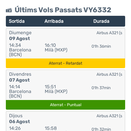
Últims Vols Passats VY6332
Sortida
Arribada
Durada
Diumenge
Airbus A321 (s
09 Agost
14:34
16:10
01h 36min
Barcelona
Milà (MXP)
(BCN)
Aterrat - Retardat
Divendres
Airbus A321 (s
07 Agost
14:14
15:51
01h 37min
Barcelona
Milà (MXP)
(BCN)
Aterrat - Puntual
Dijous
Airbus A321 (s
06 Agost
14:26
15:58
01h 32min