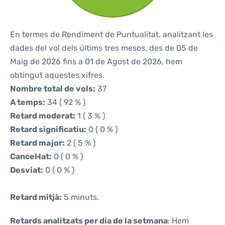
En termes de Rendiment de Puntualitat, analitzant les
dades del vol dels últims tres mesos, des de 05 de
Maig de 2026 fins a 01 de Agost de 2026, hem
obtingut aquestes xifres.
Nombre total de vols:
37
A temps:
34 ( 92 % )
Retard moderat:
1 ( 3 % )
Retard significatiu:
0 ( 0 % )
Retard major:
2 ( 5 % )
Cancel·lat:
0 ( 0 % )
Desviat:
0 ( 0 % )
Retard mitjà:
5 minuts.
Retards analitzats per dia de la setmana
: Hem