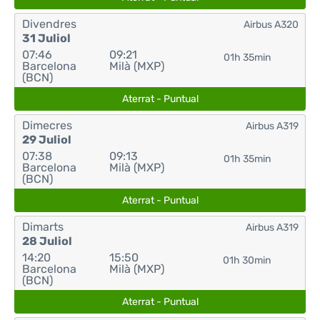
Divendres
Airbus A320
31 Juliol
07:46
09:21
01h 35min
Barcelona
Milà (MXP)
(BCN)
Aterrat - Puntual
Dimecres
Airbus A319
29 Juliol
07:38
09:13
01h 35min
Barcelona
Milà (MXP)
(BCN)
Aterrat - Puntual
Dimarts
Airbus A319
28 Juliol
14:20
15:50
01h 30min
Barcelona
Milà (MXP)
(BCN)
Aterrat - Puntual