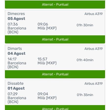
Aterrat - Puntual
Dimecres
Airbus A319
05 Agost
07:36
09:06
01h 30min
Barcelona
Milà (MXP)
(BCN)
Aterrat - Puntual
Dimarts
Airbus A319
04 Agost
14:17
15:57
01h 40min
Barcelona
Milà (MXP)
(BCN)
Aterrat - Puntual
Dissabte
Airbus A319
01 Agost
07:29
09:04
01h 35min
Barcelona
Milà (MXP)
(BCN)
Aterrat - Puntual