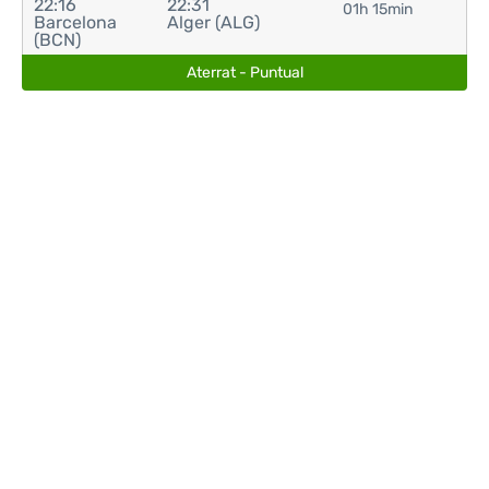
22:16
22:31
01h 15min
Barcelona
Alger (ALG)
(BCN)
Aterrat - Puntual