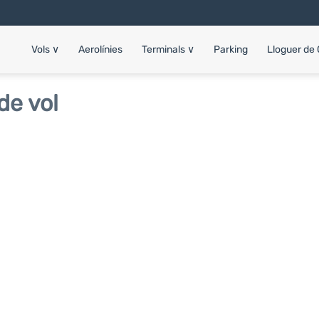
Vols
∨
Aerolínies
Terminals
∨
Parking
Lloguer de
de vol