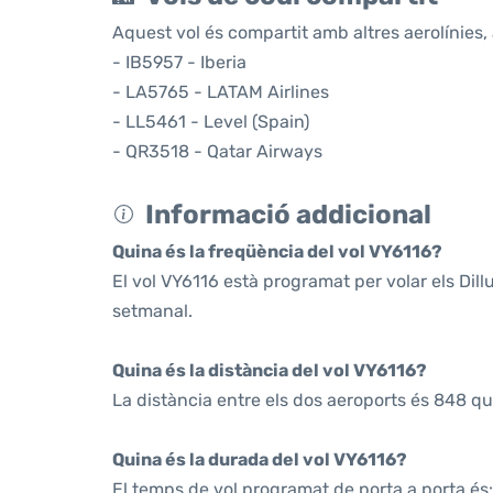
Aquest vol és compartit amb altres aerolínies, 
- IB5957 - Iberia
- LA5765 - LATAM Airlines
- LL5461 - Level (Spain)
- QR3518 - Qatar Airways
Informació addicional
Quina és la freqüència del vol VY6116?
El vol VY6116 està programat per volar els Di
setmanal.
Quina és la distància del vol VY6116?
La distància entre els dos aeroports és 848 qu
Quina és la durada del vol VY6116?
El temps de vol programat de porta a porta és: