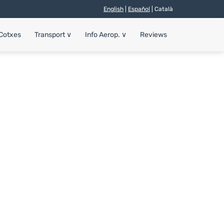
English
|
Español
| Català
 Cotxes
Transport
∨
Info Aerop.
∨
Reviews