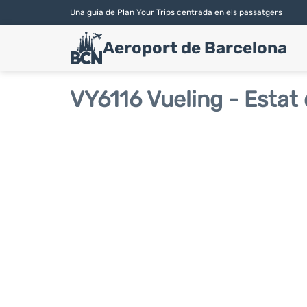
Una guia de Plan Your Trips centrada en els passatgers
Aeroport de Barcelona
VY6116 Vueling - Estat 