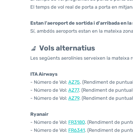
El temps de vol real de porta a porta en mitjan
Estan l'aeroport de sortida i d'arribada en l
Sí, ambdós aeroports estan en la mateixa zona
Vols alternatius
Les següents aerolínies serveixen la mateixa 
ITA Airways
- Número de Vol:
AZ75
. (Rendiment de puntuali
- Número de Vol:
AZ77
. (Rendiment de puntualit
- Número de Vol:
AZ79
. (Rendiment de puntuali
Ryanair
- Número de Vol:
FR3180
. (Rendiment de puntua
- Número de Vol:
FR6341
. (Rendiment de puntua