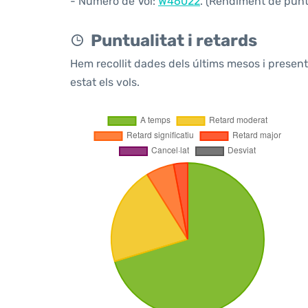
- Número de Vol:
W46022
. (Rendiment de puntu
Puntualitat i retards
Hem recollit dades dels últims mesos i prese
estat els vols.