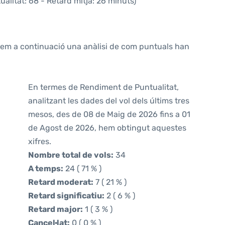
alitat: 68 - Retard mitjà: 26 minuts)
ntem a continuació una anàlisi de com puntuals han
En termes de Rendiment de Puntualitat,
analitzant les dades del vol dels últims tres
mesos, des de 08 de Maig de 2026 fins a 01
de Agost de 2026, hem obtingut aquestes
xifres.
Nombre total de vols:
34
A temps:
24 ( 71 % )
Retard moderat:
7 ( 21 % )
Retard significatiu:
2 ( 6 % )
Retard major:
1 ( 3 % )
Cancel·lat:
0 ( 0 % )