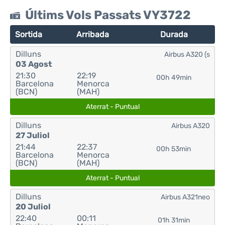
Últims Vols Passats VY3722
Sortida
Arribada
Durada
Dilluns
Airbus A320 (s
03 Agost
21:30
22:19
00h 49min
Barcelona
Menorca
(BCN)
(MAH)
Aterrat - Puntual
Dilluns
Airbus A320
27 Juliol
21:44
22:37
00h 53min
Barcelona
Menorca
(BCN)
(MAH)
Aterrat - Puntual
Dilluns
Airbus A321neo
20 Juliol
22:40
00:11
01h 31min