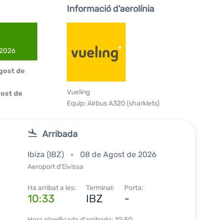
Informació d'aerolínia
 2026
Agost de
Vueling
ost de
Equip: Airbus A320 (sharklets)
Arribada
Ibiza (IBZ)
08 de Agost de 2026
Aeroport d'Eivissa
Ha arribat a les:
Terminal:
Porta:
10:33
IBZ
-
Hora planificada d'arribada: 10:50