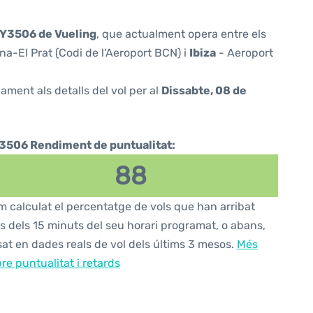
Y3506 de Vueling
, que actualment opera entre els
a-El Prat (Codi de l'Aeroport BCN) i
Ibiza
- Aeroport
ament als detalls del vol per al
Dissabte, 08 de
3506 Rendiment de puntualitat:
88
 calculat el percentatge de vols que han arribat
s dels 15 minuts del seu horari programat, o abans,
at en dades reals de vol dels últims 3 mesos.
Més
re puntualitat i retards