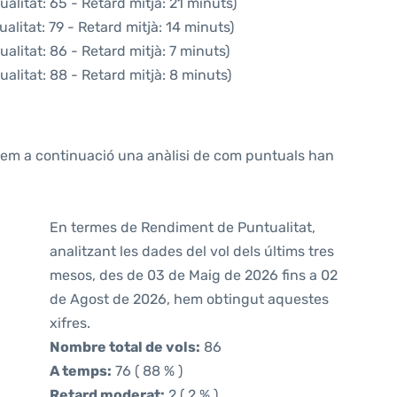
alitat: 65 - Retard mitjà: 21 minuts)
alitat: 79 - Retard mitjà: 14 minuts)
alitat: 86 - Retard mitjà: 7 minuts)
alitat: 88 - Retard mitjà: 8 minuts)
ntem a continuació una anàlisi de com puntuals han
En termes de Rendiment de Puntualitat,
analitzant les dades del vol dels últims tres
mesos, des de 03 de Maig de 2026 fins a 02
de Agost de 2026, hem obtingut aquestes
xifres.
Nombre total de vols:
86
A temps:
76 ( 88 % )
Retard moderat:
2 ( 2 % )