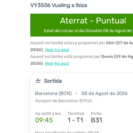
VY3506 Vueling a Ibiza
Aterrat - Puntual
Estat del vol per al dia Dissabte 08 de Agost de
Aquest vol també estava programat per
Ahir (07 de 
2026)
.
Vegi-ho aquí
Aquest vol també està programat per
Demà (09 de Ag
2026)
.
Vegi-ho aquí
Sortida
Barcelona (BCN)
08 de Agost de 2026
Aeroport de Barcelona-El Prat
Ha sortit a les:
Terminal:
Porta:
09:45
1 - T1
B31
Hora planificada de sortida: 09:45