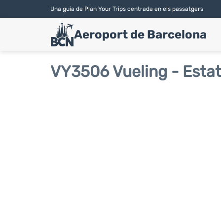
Una guia de Plan Your Trips centrada en els passatgers
Aeroport de Barcelona
VY3506 Vueling - Estat