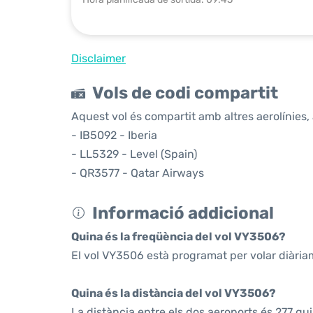
Disclaimer
Vols de codi compartit
Aquest vol és compartit amb altres aerolínies, 
- IB5092 - Iberia
- LL5329 - Level (Spain)
- QR3577 - Qatar Airways
Informació addicional
Quina és la freqüència del vol VY3506?
El vol VY3506 està programat per volar diària
Quina és la distància del vol VY3506?
La distància entre els dos aeroports és 277 qu