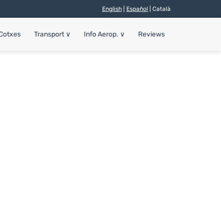
English
|
Español
| Català
 Cotxes
Transport
∨
Info Aerop.
∨
Reviews