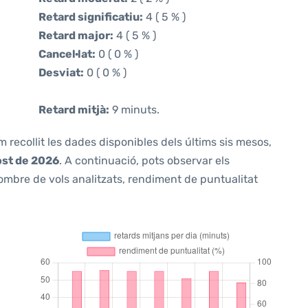
Retard significatiu:
4 ( 5 % )
Retard major:
4 ( 5 % )
Cancel·lat:
0 ( 0 % )
Desviat:
0 ( 0 % )
Retard mitjà:
9 minuts.
m recollit les dades disponibles dels últims sis mesos,
ost de 2026
. A continuació, pots observar els
ombre de vols analitzats, rendiment de puntualitat