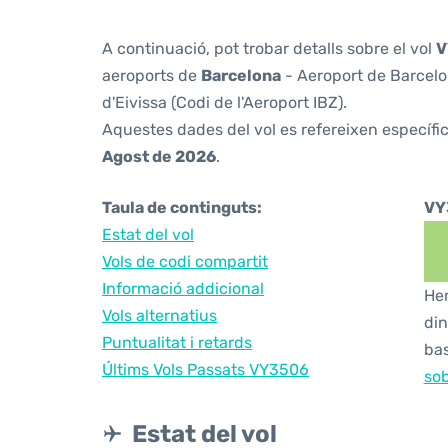
A continuació, pot trobar detalls sobre el vol
V
aeroports de
Barcelona
- Aeroport de Barcelon
d'Eivissa (Codi de l'Aeroport IBZ).
Aquestes dades del vol es refereixen específic
Agost de 2026
.
Taula de continguts:
VY
Estat del vol
Vols de codi compartit
Informació addicional
Hem
Vols alternatius
din
Puntualitat i retards
bas
Últims Vols Passats VY3506
sob
Estat del vol