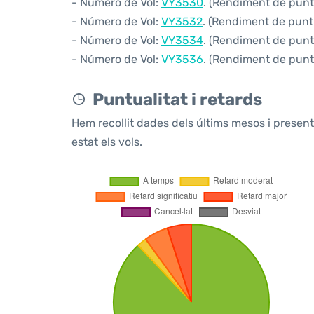
- Número de Vol:
VY3530
. (Rendiment de puntu
- Número de Vol:
VY3532
. (Rendiment de puntu
- Número de Vol:
VY3534
. (Rendiment de puntu
- Número de Vol:
VY3536
. (Rendiment de puntu
Puntualitat i retards
Hem recollit dades dels últims mesos i prese
estat els vols.