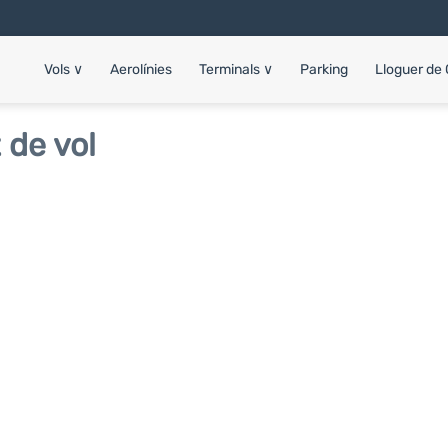
Vols
∨
Aerolínies
Terminals
∨
Parking
Lloguer de
 de vol