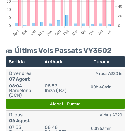
Últims Vols Passats VY3502
Sortida
Arribada
Durada
Divendres
Airbus A320 (s
07 Agost
08:04
08:52
00h 48min
Barcelona
Ibiza (IBZ)
(BCN)
Aterrat - Puntual
Dijous
Airbus A320
06 Agost
07:55
08:48
00h 53min