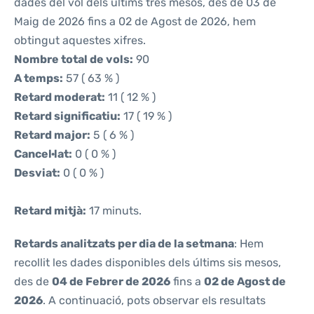
dades del vol dels últims tres mesos, des de 03 de
Maig de 2026 fins a 02 de Agost de 2026, hem
obtingut aquestes xifres.
Nombre total de vols:
90
A temps:
57 ( 63 % )
Retard moderat:
11 ( 12 % )
Retard significatiu:
17 ( 19 % )
Retard major:
5 ( 6 % )
Cancel·lat:
0 ( 0 % )
Desviat:
0 ( 0 % )
Retard mitjà:
17 minuts.
Retards analitzats per dia de la setmana
: Hem
recollit les dades disponibles dels últims sis mesos,
des de
04 de Febrer de 2026
fins a
02 de Agost de
2026
. A continuació, pots observar els resultats