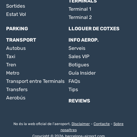
TERMINALS
Sortides
Terminal 1
Estat Vol
Terminal 2
PARKING
LLOGUER DE COTXES
TRANSPORT
INFO AEROP.
Autobus
Serveis
Taxi
Sales VIP
Tren
Botigues
Metro
Guía Insider
Transport entre Terminals
FAQs
Transfers
Tips
Aerobús
REVIEWS
No és la web oficial de l'aeroport.
Disclaimer
-
Contacte
-
Sobre
nosaltres
Copyright © 2026. barcelona-airport.com