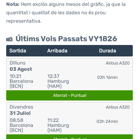
Nota:
Hem exclòs alguns mesos del gràfic, ja que la
quantitat i qualitat de les dades no és prou
representativa.
Últims Vols Passats VY1826
Sortida
Arribada
Durada
Dilluns
Airbus A320
03 Agost
10:21
12:37
02h 16min
Barcelona
Hamburg
(BCN)
(HAM)
Aterrat - Puntual
Divendres
Airbus A320
31 Juliol
08:58
11:22
02h 24min
Barcelona
Hamburg
(BCN)
(HAM)