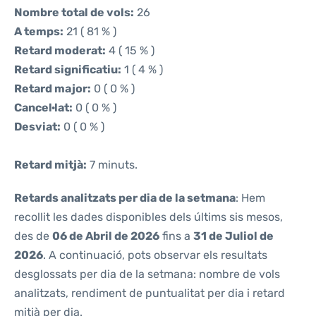
Nombre total de vols:
26
A temps:
21 ( 81 % )
Retard moderat:
4 ( 15 % )
Retard significatiu:
1 ( 4 % )
Retard major:
0 ( 0 % )
Cancel·lat:
0 ( 0 % )
Desviat:
0 ( 0 % )
Retard mitjà:
7 minuts.
Retards analitzats per dia de la setmana
: Hem
recollit les dades disponibles dels últims sis mesos,
des de
06 de Abril de 2026
fins a
31 de Juliol de
2026
. A continuació, pots observar els resultats
desglossats per dia de la setmana: nombre de vols
analitzats, rendiment de puntualitat per dia i retard
mitjà per dia.