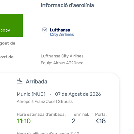
Informació d'aerolínia
e 2026
Agost de
Lufthansa City Airlines
ost de
Equip: Airbus A320neo
Arribada
Munic (MUC)
07 de Agost de 2026
Aeroport Franz Josef Strauss
Hora estimada d'arribada:
Terminal:
Porta:
11:10
2
K18
Hora planificada d'arribada: 11:10