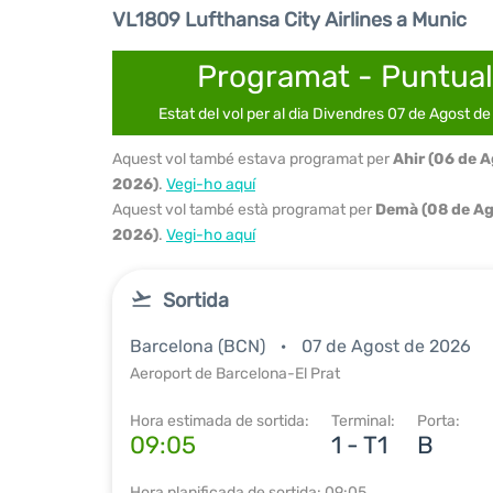
VL1809 Lufthansa City Airlines a Munic
Programat - Puntual
Estat del vol per al dia Divendres 07 de Agost d
Aquest vol també estava programat per
Ahir (06 de 
2026)
.
Vegi-ho aquí
Aquest vol també està programat per
Demà (08 de Ag
2026)
.
Vegi-ho aquí
Sortida
Barcelona (BCN)
07 de Agost de 2026
Aeroport de Barcelona-El Prat
Hora estimada de sortida:
Terminal:
Porta:
09:05
1 - T1
B
Hora planificada de sortida: 09:05