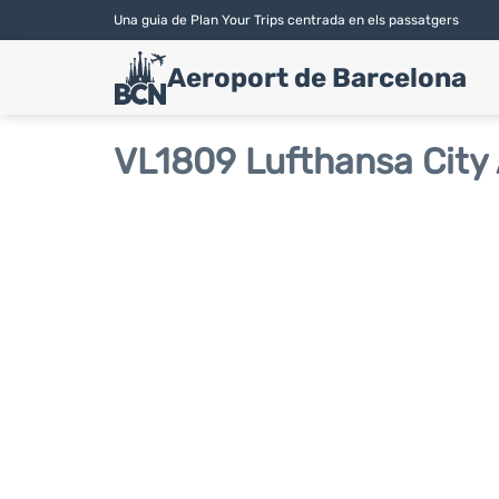
Una guia de Plan Your Trips centrada en els passatgers
Aeroport de Barcelona
VL1809 Lufthansa City A