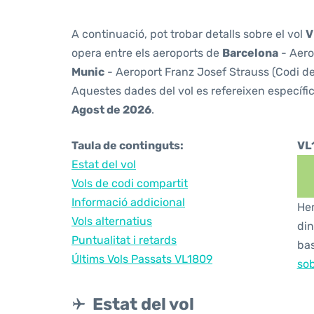
A continuació, pot trobar detalls sobre el vol
V
opera entre els aeroports de
Barcelona
- Aero
Munic
- Aeroport Franz Josef Strauss (Codi de
Aquestes dades del vol es refereixen específic
Agost de 2026
.
Taula de continguts:
VL
Estat del vol
Vols de codi compartit
Informació addicional
Hem
Vols alternatius
din
Puntualitat i retards
bas
Últims Vols Passats VL1809
sob
Estat del vol