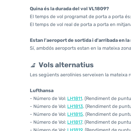
Quina és la durada del vol VL1809?
El temps de vol programat de porta a porta és:
El temps de vol real de porta a porta en mitjan
Estan l'aeroport de sortida i d'arribada en l
Sí, ambdós aeroports estan en la mateixa zona
Vols alternatius
Les següents aerolínies serveixen la mateixa r
Lufthansa
- Número de Vol:
LH1811
. (Rendiment de puntual
- Número de Vol:
LH1813
. (Rendiment de puntua
- Número de Vol:
LH1815
. (Rendiment de puntua
- Número de Vol:
LH1817
. (Rendiment de puntua
- Número de Vol:
LH1819
. (Rendiment de puntua