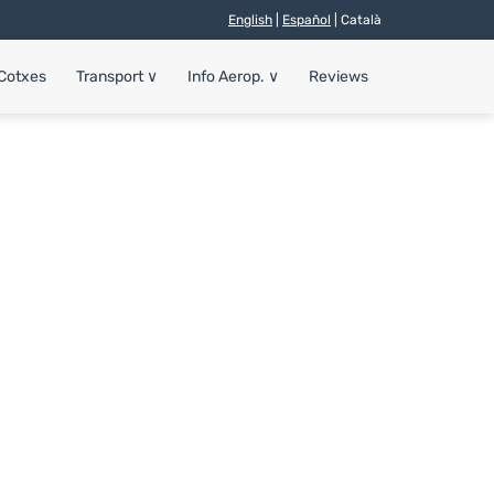
English
|
Español
| Català
 Cotxes
Transport
∨
Info Aerop.
∨
Reviews