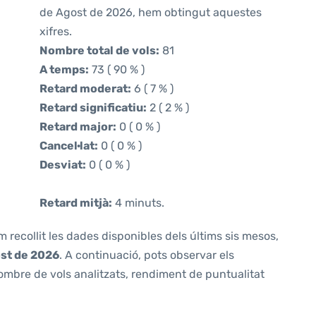
de Agost de 2026, hem obtingut aquestes
xifres.
Nombre total de vols:
81
A temps:
73 ( 90 % )
Retard moderat:
6 ( 7 % )
Retard significatiu:
2 ( 2 % )
Retard major:
0 ( 0 % )
Cancel·lat:
0 ( 0 % )
Desviat:
0 ( 0 % )
Retard mitjà:
4 minuts.
m recollit les dades disponibles dels últims sis mesos,
ost de 2026
. A continuació, pots observar els
ombre de vols analitzats, rendiment de puntualitat