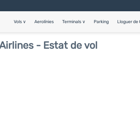
Vols
∨
Aerolínies
Terminals
∨
Parking
Lloguer de
irlines - Estat de vol