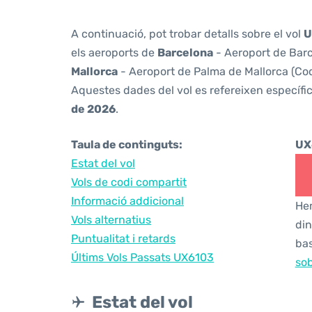
A continuació, pot trobar detalls sobre el vol
U
els aeroports de
Barcelona
- Aeroport de Barc
Mallorca
- Aeroport de Palma de Mallorca (Codi
Aquestes dades del vol es refereixen específic
de 2026
.
Taula de continguts:
UX
Estat del vol
Vols de codi compartit
Informació addicional
Hem
Vols alternatius
din
Puntualitat i retards
bas
Últims Vols Passats UX6103
sob
Estat del vol