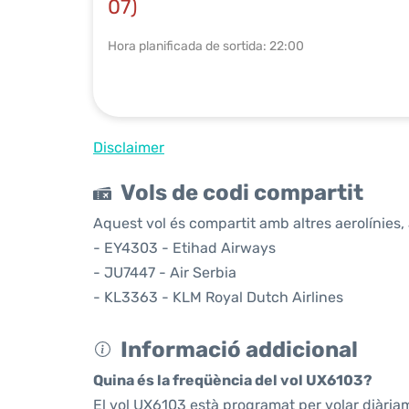
07)
Hora planificada de sortida: 22:00
Disclaimer
Vols de codi compartit
Aquest vol és compartit amb altres aerolínies, 
- EY4303 - Etihad Airways
- JU7447 - Air Serbia
- KL3363 - KLM Royal Dutch Airlines
Informació addicional
Quina és la freqüència del vol UX6103?
El vol UX6103 està programat per volar diària