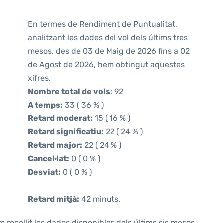
En termes de Rendiment de Puntualitat,
analitzant les dades del vol dels últims tres
mesos, des de 03 de Maig de 2026 fins a 02
de Agost de 2026, hem obtingut aquestes
xifres.
Nombre total de vols:
92
A temps:
33 ( 36 % )
Retard moderat:
15 ( 16 % )
Retard significatiu:
22 ( 24 % )
Retard major:
22 ( 24 % )
Cancel·lat:
0 ( 0 % )
Desviat:
0 ( 0 % )
Retard mitjà:
42 minuts.
m recollit les dades disponibles dels últims sis mesos,