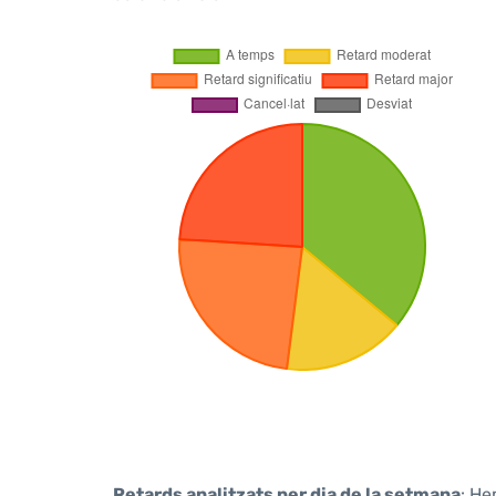
Retards analitzats per dia de la setmana
: He