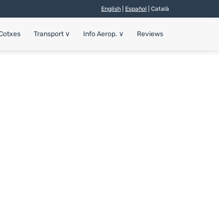
English
|
Español
| Català
 Cotxes
Transport
∨
Info Aerop.
∨
Reviews