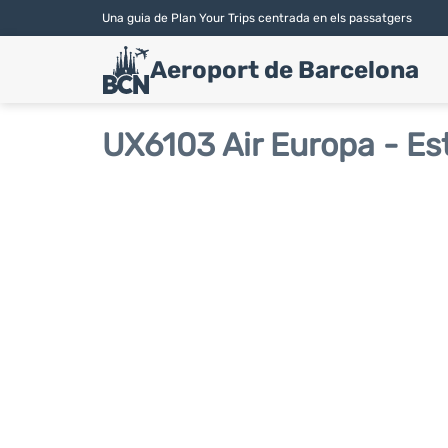
Una guia de Plan Your Trips centrada en els passatgers
Aeroport de Barcelona
UX6103 Air Europa - Est