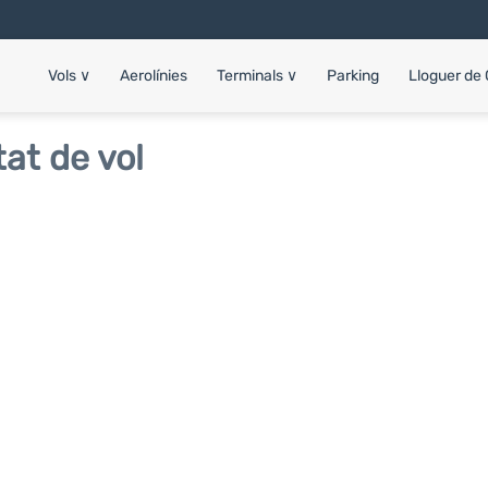
Vols
∨
Aerolínies
Terminals
∨
Parking
Lloguer de
at de vol