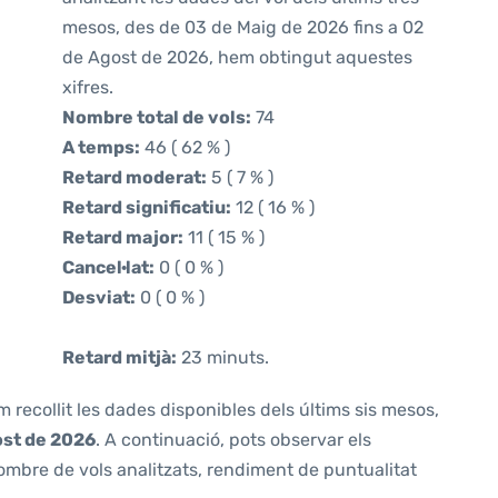
mesos, des de 03 de Maig de 2026 fins a 02
de Agost de 2026, hem obtingut aquestes
xifres.
Nombre total de vols:
74
A temps:
46 ( 62 % )
Retard moderat:
5 ( 7 % )
Retard significatiu:
12 ( 16 % )
Retard major:
11 ( 15 % )
Cancel·lat:
0 ( 0 % )
Desviat:
0 ( 0 % )
Retard mitjà:
23 minuts.
m recollit les dades disponibles dels últims sis mesos,
ost de 2026
. A continuació, pots observar els
ombre de vols analitzats, rendiment de puntualitat