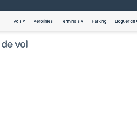
Vols
∨
Aerolínies
Terminals
∨
Parking
Lloguer de
 de vol