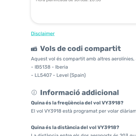
Disclaimer
Vols de codi compartit
Aquest vol és compartit amb altres aerolínies, 
- IB5138 - Iberia
- LL5407 - Level (Spain)
Informació addicional
Quina és la freqüència del vol VY3918?
El vol VY3918 està programat per volar diària
Quina és la distància del vol VY3918?
La distància entre els dos aeroports és 203 qu