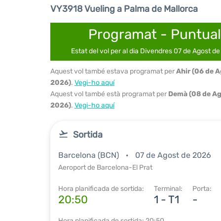
VY3918 Vueling a Palma de Mallorca
Programat - Puntual
Estat del vol per al dia Divendres 07 de Agost d
Aquest vol també estava programat per
Ahir (06 de 
2026)
.
Vegi-ho aquí
Aquest vol també està programat per
Demà (08 de Ag
2026)
.
Vegi-ho aquí
Sortida
Barcelona (BCN)
07 de Agost de 2026
Aeroport de Barcelona-El Prat
Hora planificada de sortida:
Terminal:
Porta:
20:50
1 - T1
-
Hora planificada de sortida: 20:50