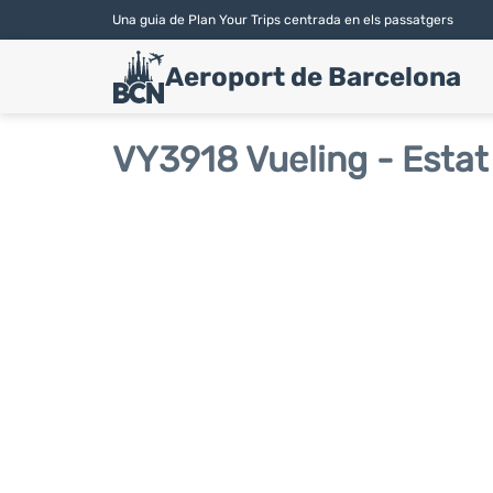
Una guia de Plan Your Trips centrada en els passatgers
Aeroport de Barcelona
VY3918 Vueling - Estat