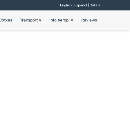
English
|
Español
| Català
 Cotxes
Transport
∨
Info Aerop.
∨
Reviews