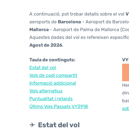
A continuació, pot trobar detalls sobre el vol
V
aeroports de
Barcelona
- Aeroport de Barcelon
Mallorca
- Aeroport de Palma de Mallorca (Codi
Aquestes dades del vol es refereixen específic
Agost de 2026
.
Taula de continguts:
VY
Estat del vol
Vols de codi compartit
Informació addicional
Hem
Vols alternatius
din
Puntualitat i retards
bas
Últims Vols Passats VY3918
sob
Estat del vol